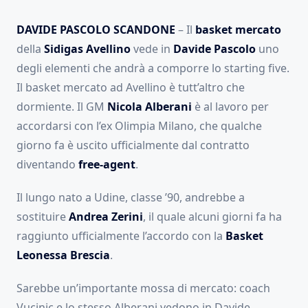
DAVIDE PASCOLO SCANDONE
– Il
basket mercato
della
Sidigas Avellino
vede in
Davide Pascolo
uno
degli elementi che andrà a comporre lo starting five.
Il basket mercato ad Avellino è tutt’altro che
dormiente. Il GM
Nicola Alberani
è al lavoro per
accordarsi con l’ex Olimpia Milano, che qualche
giorno fa è uscito ufficialmente dal contratto
diventando
free-agent
.
Il lungo nato a Udine, classe ’90, andrebbe a
sostituire
Andrea Zerini
, il quale alcuni giorni fa ha
raggiunto ufficialmente l’accordo con la
Basket
Leonessa Brescia
.
Sarebbe un’importante mossa di mercato: coach
Vucinic e lo stesso Alberani vedono in Davide