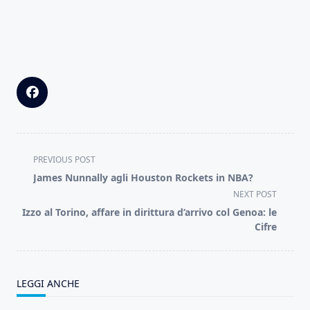
<span
PREVIOUS POST
class="nav-
James Nunnally agli Houston Rockets in NBA?
subtitle
NEXT POST
screen-
Izzo al Torino, affare in dirittura d’arrivo col Genoa: le
reader-
Cifre
text">Page</span>
LEGGI ANCHE