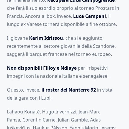
fa in allenamento.
Recupera Luca Campogrande
,
che farà il suo esordio proprio al torneo Prostars in
Francia. Ancora ai box, invece,
Luca Campani
, il
lungo ex Varese tornerà disponibile a fine ottobre.
Il giovane
Karim Idrissou
, che si è aggiunto
recentemente al settore giovanile della Scandone,
saggerà il parquet francese nel torneo europeo.
Non disponibili Filloy e Ndiaye
per i rispettivi
impegni con la nazionale italiana e senegalese.
Questo, invece,
il roster del Nanterre 92
in vista
della gara con i Lupi:
Lahaou Konaté, Hugo Invernizzi, Jean-Marc
Pansa, Corentin Carne, Julian Gamble, Adas
Juškevičius, Haukur Pálsson, Yannis Morin, Jeremy