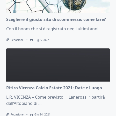
Scegliere il giusto sito di scommesse: come fare?
Con il boom che si è registrato negli ultimi anni
...
Redazione
Lug 8, 2022
Ritiro Vicenza Calcio Estate 2021: Date e Luogo
L.R. VICENZA – Come previsto, il Lanerossi ripartirà
dall’Altopiano di
...
Redazione
Giu 24, 2021