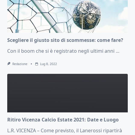
Scegliere il giusto sito di scommesse: come fare?
Con il boom che si è registrato negli ultimi anni
...
Redazione
Lug 8, 2022
Ritiro Vicenza Calcio Estate 2021: Date e Luogo
L.R. VICENZA – Come previsto, il Lanerossi ripartirà