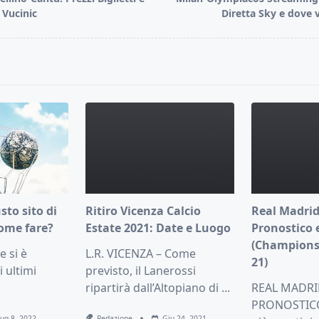
 Vucinic
Diretta Sky e dove 
pan>
usto sito di
Ritiro Vicenza Calcio
Real Madrid
ome fare?
Estate 2021: Date e Luogo
Pronostico 
(Champions
 si è
L.R. VICENZA – Come
21)
i ultimi
previsto, il Lanerossi
ripartirà dall’Altopiano di
...
REAL MADRI
PRONOSTICO 
Lug 8, 2022
Redazione
Giu 24, 2021