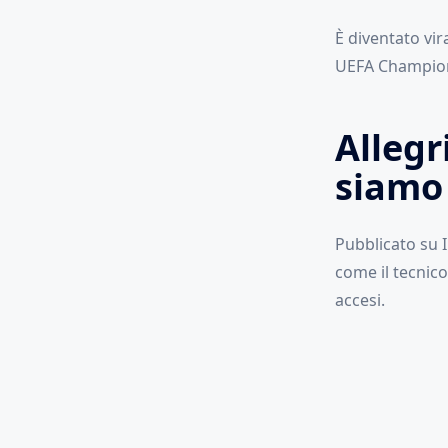
È diventato vir
UEFA Champion
Allegr
siamo 
Pubblicato su I
come il tecnico
accesi.