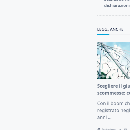
subtitle
dichiarazioni
screen-
reader-
text">Page</s
LEGGI ANCHE
Scegliere il gi
scommesse: c
Con il boom che
registrato negl
anni
...
Redazione