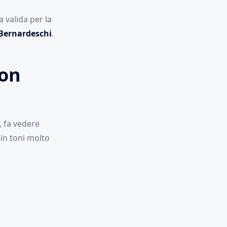
 valida per la
Bernardeschi
.
Non
, fa vedere
 in toni molto