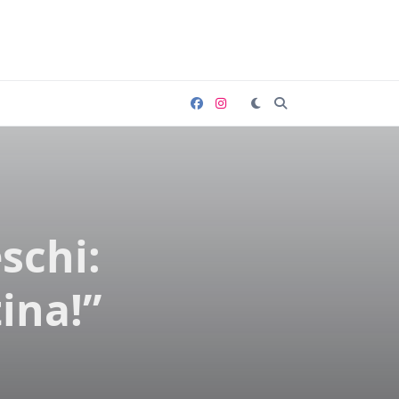
schi:
ina!”