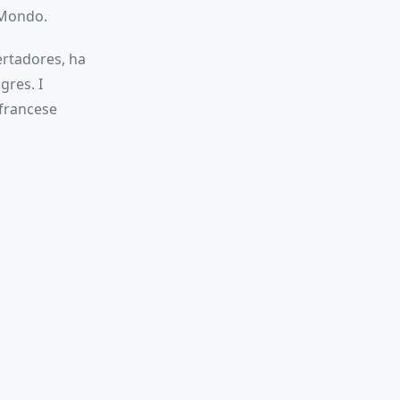
 Mondo.
ertadores, ha
gres. I
 francese