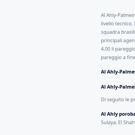
Al Ahly-Palmei
livello tecnico
squadra brasili
principali agenz
4.00 il pareggi
pareggio a fine
Al Ahly-Palme
Al Ahly-Palme
Di seguito le p
Al Ahly porob
Sulaya; El Sha