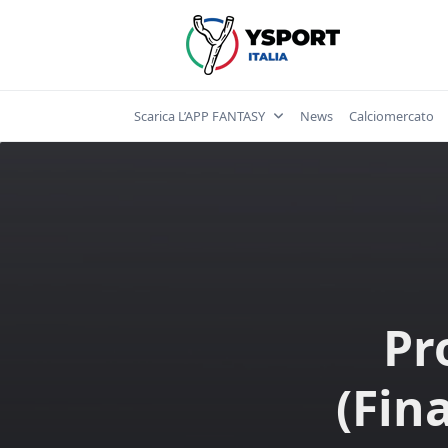
Skip
to
content
Scarica L’APP FANTASY
News
Calciomercato
Pr
(Fin