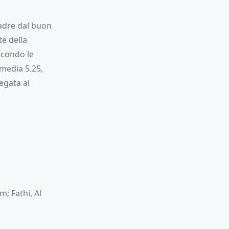
adre dal buon
te della
econdo le
 media 5.25,
egata al
; Fathi, Al