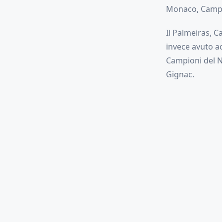
Monaco, Campi
Il Palmeiras, 
invece avuto ac
Campioni del N
Gignac.