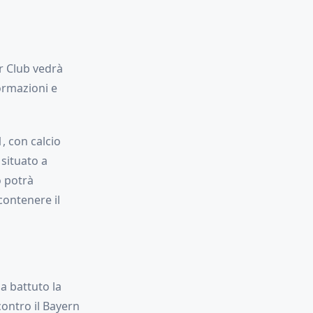
er Club vedrà
formazioni e
, con calcio
 situato a
o potrà
contenere il
a battuto la
contro il Bayern