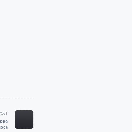
POST
oppa
ioca