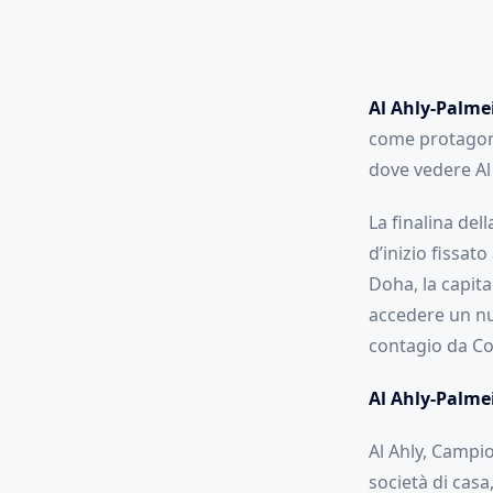
Al Ahly-Palmei
come protagonis
dove vedere Al
La finalina del
d’inizio fissat
Doha, la capita
accedere un nu
contagio da Co
Al Ahly-Palme
Al Ahly, Campio
società di casa