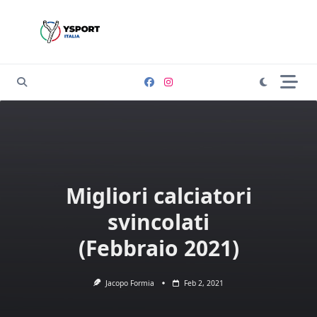
Skip
to
content
Migliori calciatori
svincolati
(Febbraio 2021)
Jacopo Formia
Feb 2, 2021