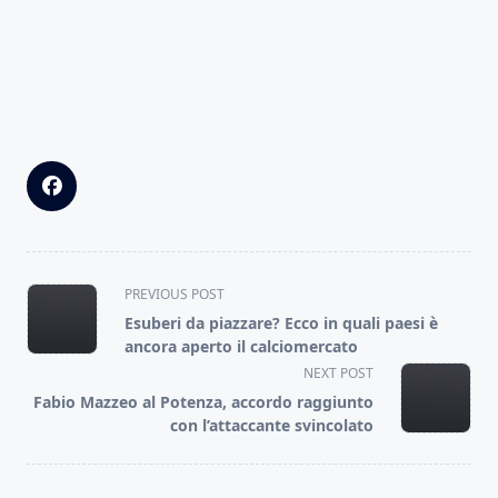
<span
PREVIOUS POST
class="nav-
Esuberi da piazzare? Ecco in quali paesi è
subtitle
ancora aperto il calciomercato
screen-
NEXT POST
reader-
Fabio Mazzeo al Potenza, accordo raggiunto
text">Page</span>
con l’attaccante svincolato