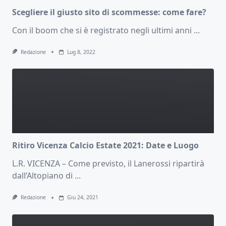
Scegliere il giusto sito di scommesse: come fare?
Con il boom che si è registrato negli ultimi anni
...
Redazione
Lug 8, 2022
Ritiro Vicenza Calcio Estate 2021: Date e Luogo
L.R. VICENZA – Come previsto, il Lanerossi ripartirà
dall’Altopiano di
...
Redazione
Giu 24, 2021