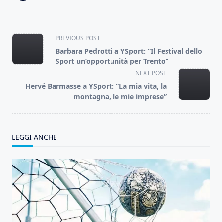
<span
PREVIOUS POST
class="nav-
Barbara Pedrotti a YSport: “Il Festival dello
subtitle
Sport un’opportunità per Trento”
screen-
NEXT POST
reader-
Hervé Barmasse a YSport: “La mia vita, la
text">Page</span>
montagna, le mie imprese”
LEGGI ANCHE