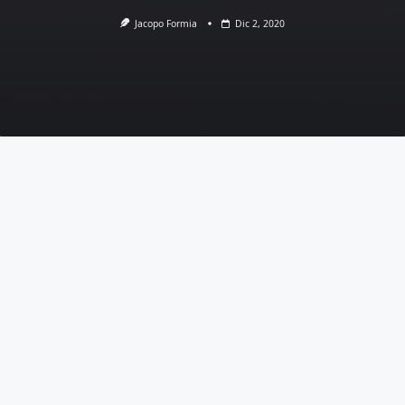
Jacopo Formia
Dic 2, 2020