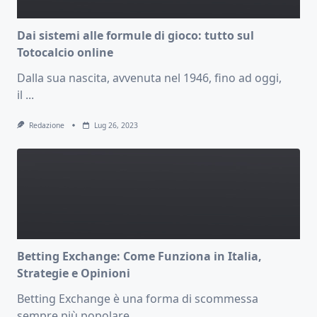
Dai sistemi alle formule di gioco: tutto sul
Totocalcio online
Dalla sua nascita, avvenuta nel 1946, fino ad oggi,
il
...
Redazione
Lug 26, 2023
Betting Exchange: Come Funziona in Italia,
Strategie e Opinioni
Betting Exchange è una forma di scommessa
sempre più popolare
...