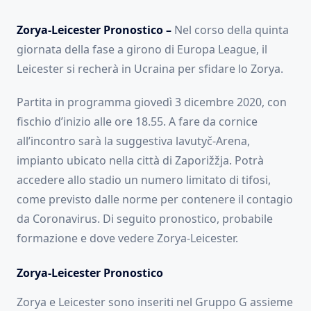
Zorya-Leicester Pronostico –
Nel corso della quinta
giornata della fase a girono di Europa League, il
Leicester si recherà in Ucraina per sfidare lo Zorya.
Partita in programma giovedì 3 dicembre 2020, con
fischio d’inizio alle ore 18.55. A fare da cornice
all’incontro sarà la suggestiva lavutyč-Arena,
impianto ubicato nella città di Zaporižžja. Potrà
accedere allo stadio un numero limitato di tifosi,
come previsto dalle norme per contenere il contagio
da Coronavirus. Di seguito pronostico, probabile
formazione e dove vedere Zorya-Leicester.
Zorya-Leicester Pronostico
Zorya e Leicester sono inseriti nel Gruppo G assieme