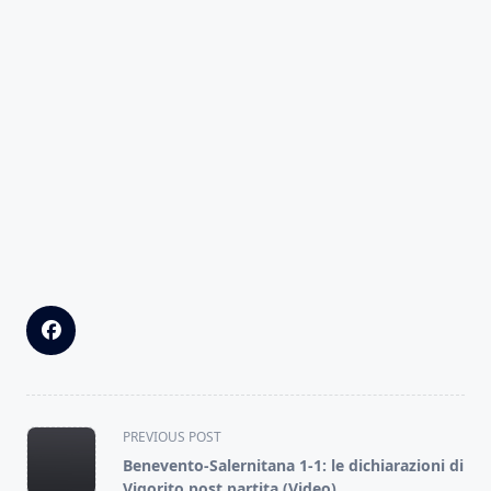
<span
PREVIOUS POST
class="nav-
Benevento-Salernitana 1-1: le dichiarazioni di
subtitle
Vigorito post partita (Video)