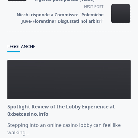
screen-
NEXT POST
reader-
Nicchi risponde a Commisso: “Polemiche
text">Page</span>
Juve-Fiorentina? Disgustati noi arbitri”
LEGGI ANCHE
Spotlight Review of the Lobby Experience at
0xbetcasino.info
Stepping into an online casino lobby can feel like
walking
...