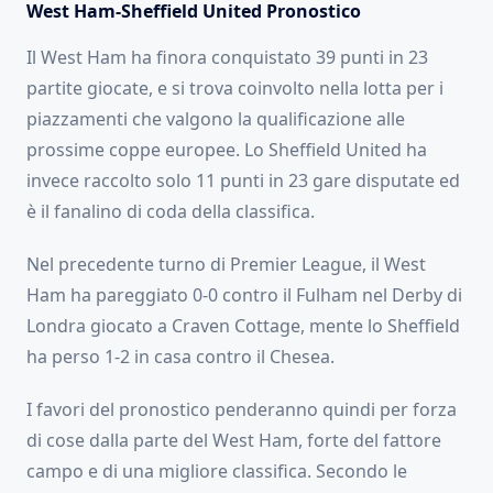
West Ham-Sheffield United Pronostico
Il West Ham ha finora conquistato 39 punti in 23
partite giocate, e si trova coinvolto nella lotta per i
piazzamenti che valgono la qualificazione alle
prossime coppe europee. Lo Sheffield United ha
invece raccolto solo 11 punti in 23 gare disputate ed
è il fanalino di coda della classifica.
Nel precedente turno di Premier League, il West
Ham ha pareggiato 0-0 contro il Fulham nel Derby di
Londra giocato a Craven Cottage, mente lo Sheffield
ha perso 1-2 in casa contro il Chesea.
I favori del pronostico penderanno quindi per forza
di cose dalla parte del West Ham, forte del fattore
campo e di una migliore classifica. Secondo le