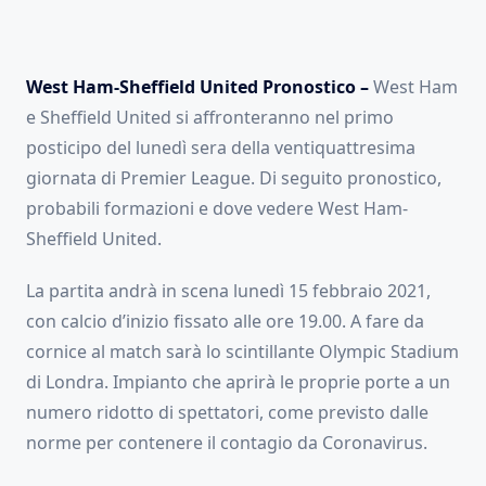
West Ham-Sheffield United Pronostico –
West Ham
e Sheffield United si affronteranno nel primo
posticipo del lunedì sera della ventiquattresima
giornata di Premier League. Di seguito pronostico,
probabili formazioni e dove vedere West Ham-
Sheffield United.
La partita andrà in scena lunedì 15 febbraio 2021,
con calcio d’inizio fissato alle ore 19.00. A fare da
cornice al match sarà lo scintillante Olympic Stadium
di Londra. Impianto che aprirà le proprie porte a un
numero ridotto di spettatori, come previsto dalle
norme per contenere il contagio da Coronavirus.