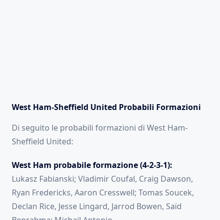
West Ham-Sheffield United Probabili Formazioni
Di seguito le probabili formazioni di West Ham-
Sheffield United:
West Ham probabile formazione (4-2-3-1):
Lukasz
Fabianski; Vladimir Coufal, Craig Dawson,
Ryan Fredericks, Aaron Cresswell; Tomas Soucek,
Declan Rice, Jesse Lingard, Jarrod Bowen, Saïd