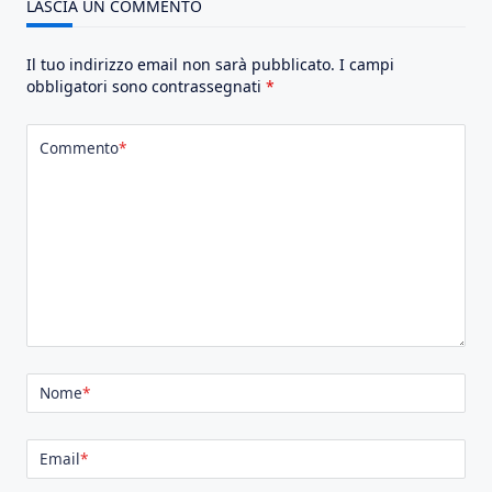
LASCIA UN COMMENTO
Il tuo indirizzo email non sarà pubblicato.
I campi
obbligatori sono contrassegnati
*
Commento
*
Nome
*
Email
*