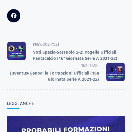
<span
PREVIOUS POST
class="nav-
Voti Spezia-Sassuolo 2-2: Pagelle Ufficiali
subtitle
Fantacalcio (16ª Giornata Serie A 2021-22)
screen-
NEXT POST
reader-
Juventus-Genoa: le Formazioni Ufficiali (16a
text">Page</span>
Giornata Serie A 2021-22)
LEGGI ANCHE