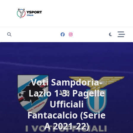
Skip
to
content
Voti Sampdoria-
Lazio 1-3: Pagelle
Ufficiali
Fantacalcio (Serie
A 2021-22)