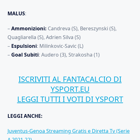
MALUS
:
–
Ammonizioni:
Candreva (S), Bereszynski (S),
Quagliarella (S), Adrien Silva (S)
–
Espulsioni
: Milinkovic-Savic (L)
–
Goal Subiti
: Audero (3), Strakosha (1)
ISCRIVITI AL FANTACALCIO DI
YSPORT.EU
LEGGI TUTTI I VOTI DI YSPORT
LEGGI ANCHE:
Juventus-Genoa Streaming Gratis e Diretta Tv (Serie
A 2021-22)