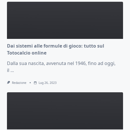
Dai sistemi alle formule di gioco: tutto sul
Totocalcio online
Dalla sua nascita, avvenuta nel 1946, fino ad oggi,
il
...
Redazione
Lug 26, 2023