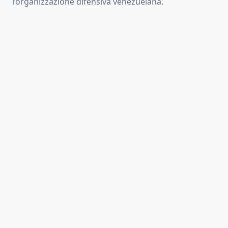
l’organizzazione difensiva venezuelana.