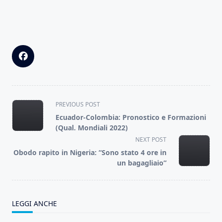
<span
PREVIOUS POST
class="nav-
Ecuador-Colombia: Pronostico e Formazioni
subtitle
(Qual. Mondiali 2022)
screen-
NEXT POST
reader-
Obodo rapito in Nigeria: “Sono stato 4 ore in
text">Page</span>
un bagagliaio”
LEGGI ANCHE