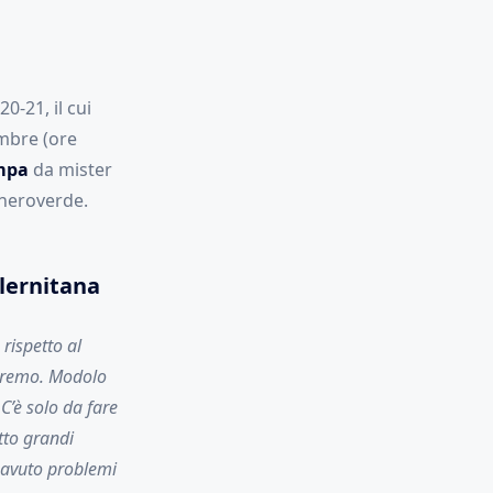
0-21, il cui
mbre (ore
mpa
da mister
ioneroverde.
alernitana
rispetto al
faremo. Modolo
C’è solo da fare
tto grandi
 avuto problemi