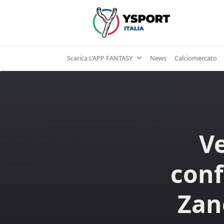
Skip
to
content
Scarica L’APP FANTASY
News
Calciomercato
Ve
conf
Zane