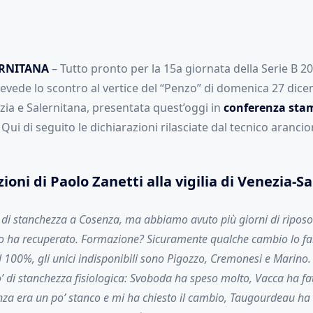
ERNITANA
– Tutto pronto per la 15a giornata della Serie B 202
ede lo scontro al vertice del “Penzo” di domenica 27 dice
zia e Salernitana, presentata quest’oggi in
conferenza sta
. Qui di seguito le dichiarazioni rilasciate dal tecnico aranc
ioni di Paolo Zanetti alla vigilia di Venezia-S
’ di stanchezza a Cosenza, ma abbiamo avuto più giorni di riposo 
no ha recuperato. Formazione? Sicuramente qualche cambio lo 
 100%, gli unici indisponibili sono Pigozzo, Cremonesi e Marino. 
o’ di stanchezza fisiologica: Svoboda ha speso molto, Vacca ha fa
enza era un po’ stanco e mi ha chiesto il cambio, Taugourdeau ha