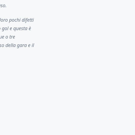
aso.
oro pochi difetti
 gol e questa è
e o tre
o della gara e il