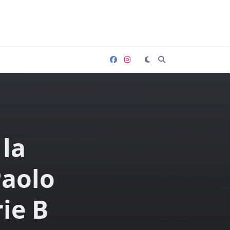
 la
Paolo
rie B