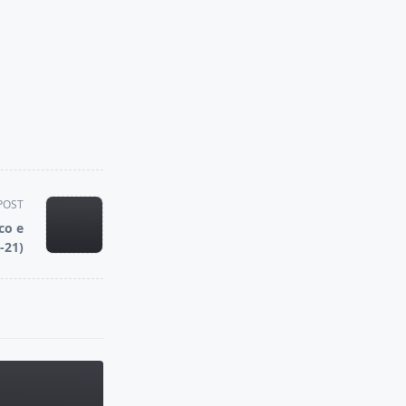
POST
co e
-21)