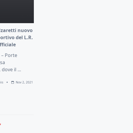
lzaretti nuovo
ortivo del L.R.
fficiale
 – Porte
asa
 dove il
...
iis
Nov 2, 2021
*