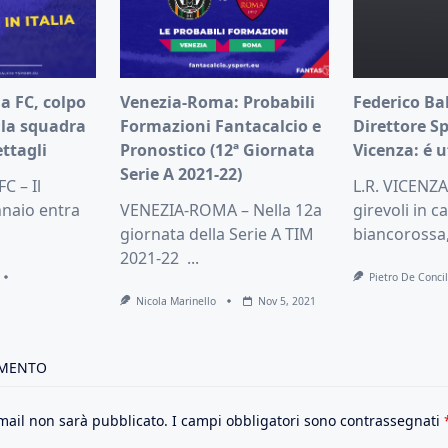
a FC, colpo
Venezia-Roma: Probabili
Federico Ba
lla squadra
Formazioni Fantacalcio e
Direttore Sp
ettagli
Pronostico (12ª Giornata
Vicenza: é u
Serie A 2021-22)
C – Il
L.R. VICENZA
naio entra
VENEZIA-ROMA – Nella 12a
girevoli in c
giornata della Serie A TIM
biancorossa,
2021-22
...
Pietro De Concil
Nicola Marinello
Nov 5, 2021
MMENTO
email non sarà pubblicato.
I campi obbligatori sono contrassegnati