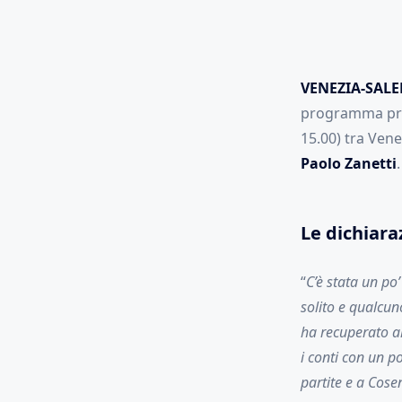
VENEZIA-SAL
programma prev
15.00) tra Vene
Paolo Zanetti
Le dichiaraz
“
C’è stata un po
solito e qualcu
ha recuperato al
i conti con un p
partite e a Cos