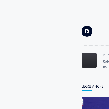
<span
PRE
class="nav-
Cal
subtitle
pun
screen-
reader-
text">Page</s
LEGGI ANCHE