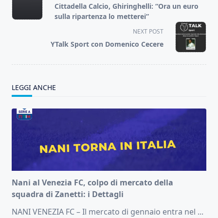
class="nav-
Cittadella Calcio, Ghiringhelli: “Ora un euro
subtitle
sulla ripartenza lo metterei”
screen-
NEXT POST
reader-
YTalk Sport con Domenico Cecere
text">Page</span>
LEGGI ANCHE
Nani al Venezia FC, colpo di mercato della
squadra di Zanetti: i Dettagli
NANI VENEZIA FC – Il mercato di gennaio entra nel
...