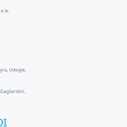
re le
eyra, Udogie;
Gagliardini,
DI