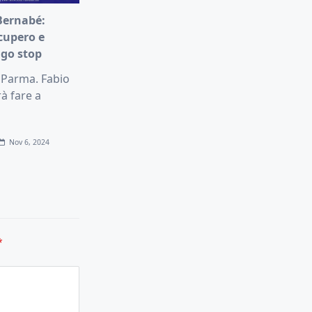
Bernabé:
cupero e
ngo stop
l Parma. Fabio
à fare a
Nov 6, 2024
*