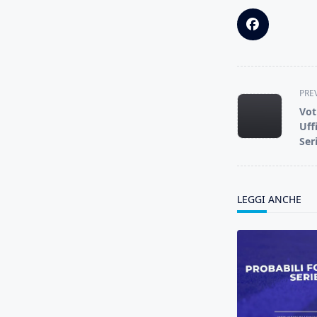
<span
PRE
class="nav-
Vot
subtitle
Uff
screen-
Ser
reader-
text">Page</s
LEGGI ANCHE