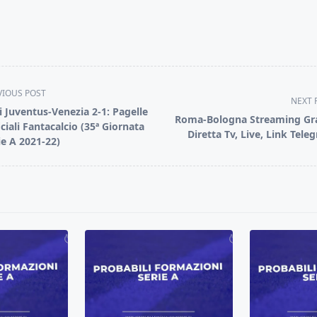
VIOUS POST
NEXT 
i Juventus-Venezia 2-1: Pagelle
Roma-Bologna Streaming Gra
iciali Fantacalcio (35ª Giornata
Diretta Tv, Live, Link Tele
ie A 2021-22)
pan>