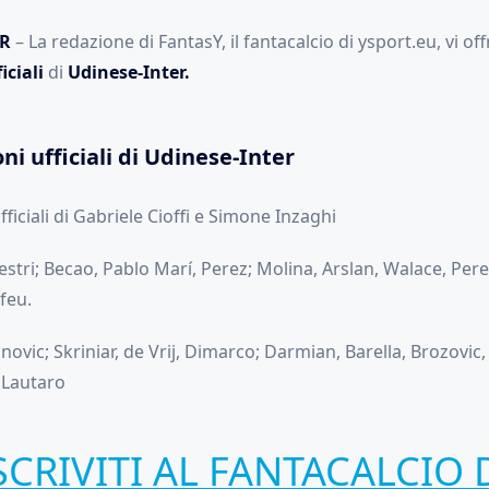
ER
– La redazione di FantasY, il fantacalcio di ysport.eu, vi off
iciali
di
Udinese-Inter.
ni ufficiali di Udinese-Inter
fficiali di Gabriele Cioffi e Simone Inzaghi
vestri; Becao, Pablo Marí, Perez; Molina, Arslan, Walace, Per
feu.
ovic; Skriniar, de Vrij, Dimarco; Darmian, Barella, Brozovic, 
 Lautaro
SCRIVITI AL FANTACALCIO 