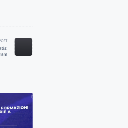
POST
tis:
gram