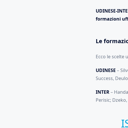
UDINESE-INT
formazioni uff
Le formazio
Ecco le scelte u
UDINESE
– Sil
Success, Deulo
INTER
– Handan
Perisic; Dzeko,
I