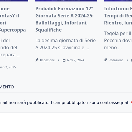
come
Probabili Formazioni 12ª
Infortunio 
ntasY il
Giornata Serie A 2024-25:
Tempi di Re
ori
Ballottaggi, Infortuni,
Rientro, lu
 Supercoppa
Squalifiche
Tegola per i
i del
La decima giornata di Serie
Pecchia dovr
ondo del
A 2024-25 si avvicina e
...
meno
...
prepara
...
Redazione
Nov 7, 2024
Redazione
Gen 2, 2025
MMENTO
email non sarà pubblicato.
I campi obbligatori sono contrassegnati