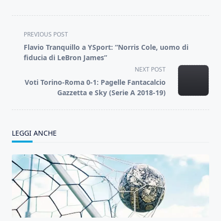
<span
PREVIOUS POST
class="nav-
Flavio Tranquillo a YSport: “Norris Cole, uomo di
subtitle
fiducia di LeBron James”
screen-
NEXT POST
reader-
Voti Torino-Roma 0-1: Pagelle Fantacalcio
text">Page</span>
Gazzetta e Sky (Serie A 2018-19)
LEGGI ANCHE