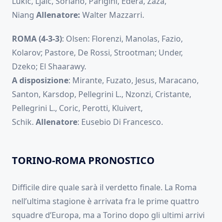
Lukic, Ljaic, Soriano, Parigini, Edera, Zaza,
Niang
Allenatore:
Walter Mazzarri.
ROMA (4-3-3)
: Olsen: Florenzi, Manolas, Fazio,
Kolarov; Pastore, De Rossi, Strootman; Under,
Dzeko; El Shaarawy.
A disposizione
: Mirante, Fuzato, Jesus, Maracano,
Santon, Karsdop, Pellegrini L., Nzonzi, Cristante,
Pellegrini L., Coric, Perotti, Kluivert,
Schik.
Allenatore
: Eusebio Di Francesco.
TORINO-ROMA PRONOSTICO
Difficile dire quale sarà il verdetto finale. La Roma
nell’ultima stagione è arrivata fra le prime quattro
squadre d’Europa, ma a Torino dopo gli ultimi arrivi