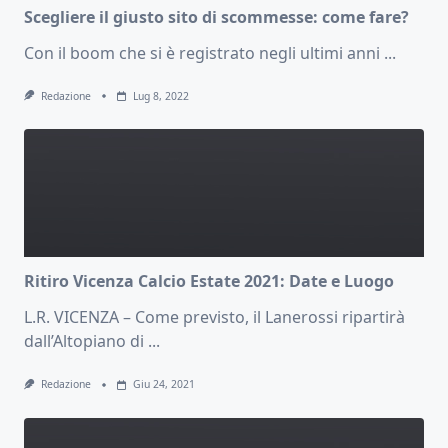
Scegliere il giusto sito di scommesse: come fare?
Con il boom che si è registrato negli ultimi anni
...
Redazione
Lug 8, 2022
Ritiro Vicenza Calcio Estate 2021: Date e Luogo
L.R. VICENZA – Come previsto, il Lanerossi ripartirà
dall’Altopiano di
...
Redazione
Giu 24, 2021