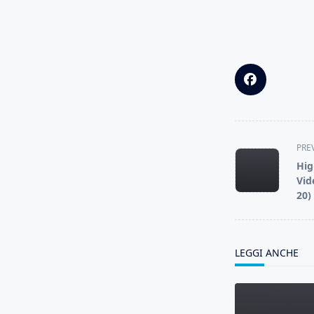
<span
PRE
class="nav-
Hig
subtitle
Vid
screen-
20)
reader-
text">Page</s
LEGGI ANCHE