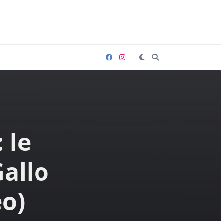
 le
Gallo
eo)