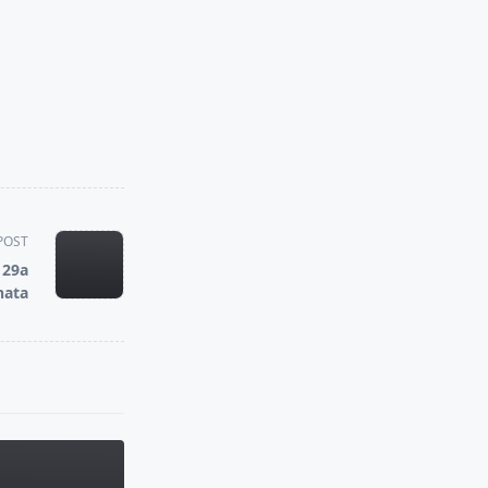
POST
 29a
nata