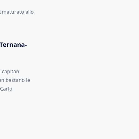
2
maturato allo
 Ternana-
i capitan
non bastano le
 Carlo