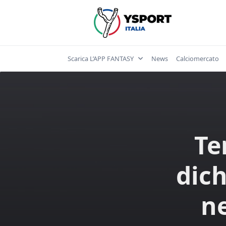
Skip
to
content
Scarica L’APP FANTASY
News
Calciomercato
Te
dich
ne