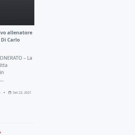
vo allenatore
 Di Carlo
SONERATO – La
itta
in
...
o
Set 22, 2021
*