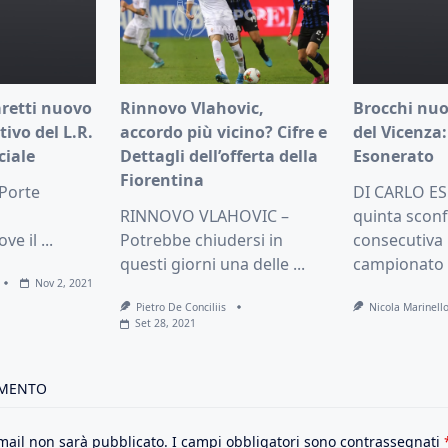
aretti nuovo
Rinnovo Vlahovic,
Brocchi nuo
tivo del L.R.
accordo più vicino? Cifre e
del Vicenza:
ciale
Dettagli dell’offerta della
Esonerato
Fiorentina
 Porte
DI CARLO E
RINNOVO VLAHOVIC –
quinta sconf
ve il
...
Potrebbe chiudersi in
consecutiva 
questi giorni una delle
...
campionato
Nov 2, 2021
Pietro De Conciliis
Nicola Marinell
Set 28, 2021
MMENTO
email non sarà pubblicato.
I campi obbligatori sono contrassegnati