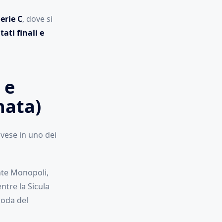
erie C
, dove si
tati finali e
 e
nata)
avese in uno dei
nte Monopoli,
ntre la Sicula
coda del