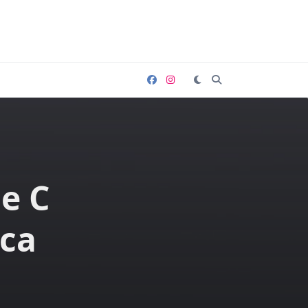
ne C
ica