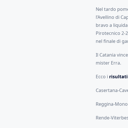
Nel tardo pomer
l’Avellino di C
bravo a liquidar
Pirotecnico 2-2
nel finale di ga
Il Catania vinc
mister Erra.
Ecco i
risultati
Casertana-Caves
Reggina-Monop
Rende-Viterbes