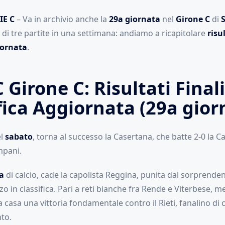
IE C
– Va in archivio anche la
29a giornata
nel
Girone C
di
S
 di tre partite in una settimana: andiamo a ricapitolare
risul
iornata
.
C Girone C: Risultati Finali
fica Aggiornata (29a gior
el
sabato
, torna al successo la Casertana, che batte 2-0 la C
mpani.
a
di calcio, cade la capolista Reggina, punita dal sorprende
o in classifica. Pari a reti bianche fra Rende e Viterbese, me
 casa una vittoria fondamentale contro il Rieti, fanalino di 
to.