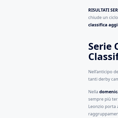
RISULTATI SER
chiude un ciclo
classifica agg
Serie 
Classi
Nell’anticipo d
tanti derby ca
Nella
domenic
sempre più terz
Leonzio porta a
raggruppamen