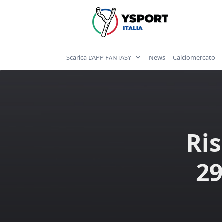
Skip
to
content
Scarica L’APP FANTASY
News
Calciomercato
Ris
29