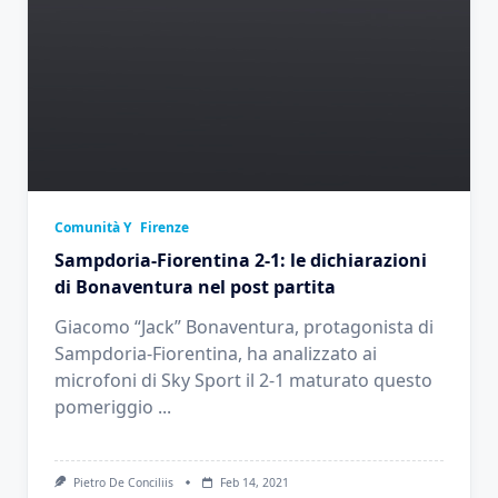
Comunità Y
Firenze
Sampdoria-Fiorentina 2-1: le dichiarazioni
di Bonaventura nel post partita
Giacomo “Jack” Bonaventura, protagonista di
Sampdoria-Fiorentina, ha analizzato ai
microfoni di Sky Sport il 2-1 maturato questo
pomeriggio
...
Pietro De Conciliis
Feb 14, 2021