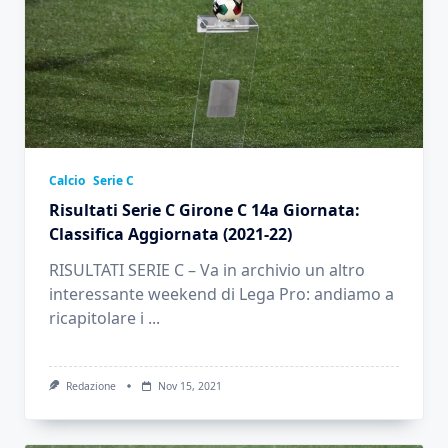
Calcio
Serie C
Risultati Serie C Girone C 14a Giornata:
Classifica Aggiornata (2021-22)
RISULTATI SERIE C – Va in archivio un altro
interessante weekend di Lega Pro: andiamo a
ricapitolare i
...
Redazione
Nov 15, 2021