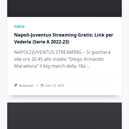
Calcio
Napoli-Juventus Streaming Gratis: Link per
Vederla (Serie A 2022-23)
NAPOLI-JUVENTUS STREAMING – Si giocherà
alle ore 20.45 allo stadio “Diego Armando
Maradona” il big match della 18a
...
Redazione
Gen 13, 2023