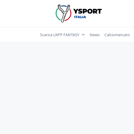
Skip
to
content
Scarica L’APP FANTASY
News
Calciomercato