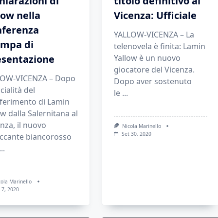
hiarazioni di
titolo definitivo al
low nella
Vicenza: Ufficiale
nferenza
YALLOW-VICENZA – La
ampa di
telenovela è finita: Lamin
esentazione
Yallow è un nuovo
giocatore del Vicenza.
LOW-VICENZA – Dopo
Dopo aver sostenuto
icialità del
le
...
sferimento di Lamin
ow dalla Salernitana al
nza, il nuovo
Nicola Marinello
Set 30, 2020
accante biancorosso
...
cola Marinello
 7, 2020