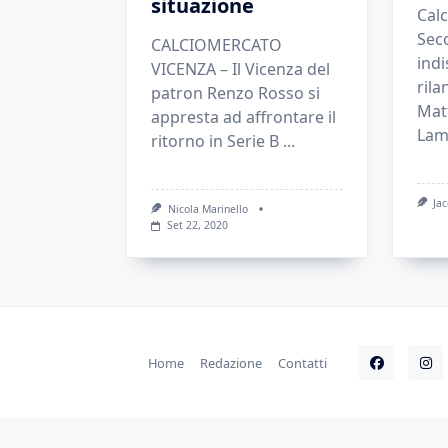
situazione
Calc
Sec
CALCIOMERCATO
indi
VICENZA – Il Vicenza del
rila
patron Renzo Rosso si
Matt
appresta ad affrontare il
Lam
ritorno in Serie B
...
Ja
Nicola Marinello
Set 22, 2020
Home
Redazione
Contatti