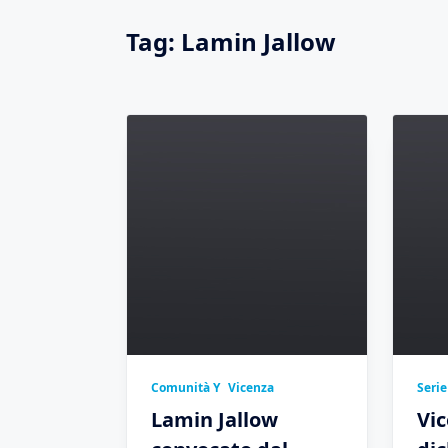
Tag:
Lamin Jallow
Comunità Y
Vicenza
Serie
Lamin Jallow
Vic