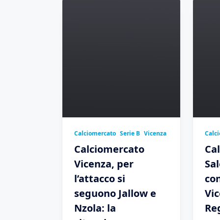
Calciomercato
Serie B
Vicenza
Calc
Calciomercato
Ca
Vicenza, per
Sal
l’attacco si
co
seguono Jallow e
Vic
Nzola: la
Reg