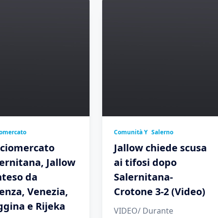
iomercato
Comunità Y
Salerno
lciomercato
Jallow chiede scusa
ernitana, Jallow
ai tifosi dopo
nteso da
Salernitana-
enza, Venezia,
Crotone 3-2 (Video)
gina e Rijeka
VIDEO/ Durante