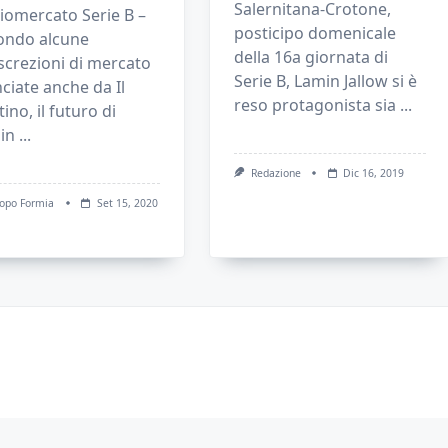
Salernitana-Crotone,
iomercato Serie B –
posticipo domenicale
ondo alcune
della 16a giornata di
screzioni di mercato
Serie B, Lamin Jallow si è
nciate anche da Il
reso protagonista sia
...
ino, il futuro di
in
...
Redazione
Dic 16, 2019
copo Formia
Set 15, 2020