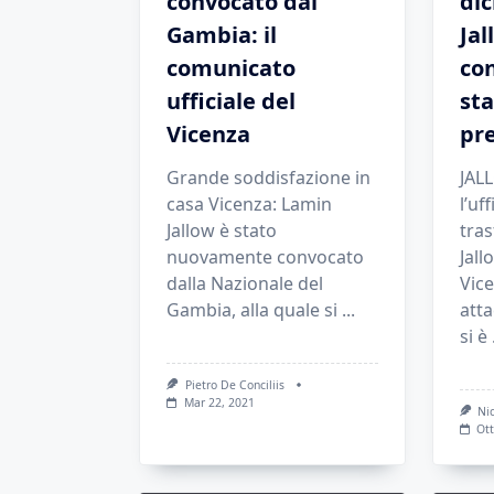
convocato dal
dic
Gambia: il
Jal
comunicato
co
ufficiale del
st
Vicenza
pr
Grande soddisfazione in
JAL
casa Vicenza: Lamin
l’uff
Jallow è stato
tra
nuovamente convocato
Jall
dalla Nazionale del
Vice
Gambia, alla quale si
...
att
si è
Pietro De Conciliis
Mar 22, 2021
Ni
Ott