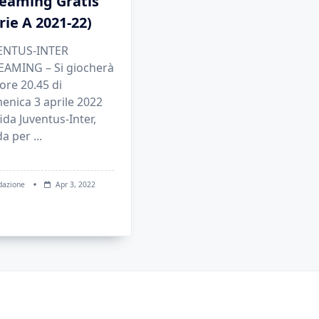
reaming Gratis
rie A 2021-22)
ENTUS-INTER
EAMING – Si giocherà
 ore 20.45 di
enica 3 aprile 2022
fida Juventus-Inter,
da per
...
dazione
Apr 3, 2022