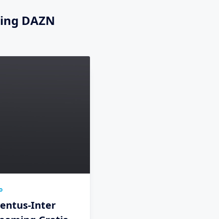
ming DAZN
o
entus-Inter