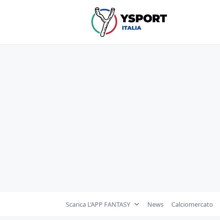
Skip
to
content
Scarica L’APP FANTASY
News
Calciomercato