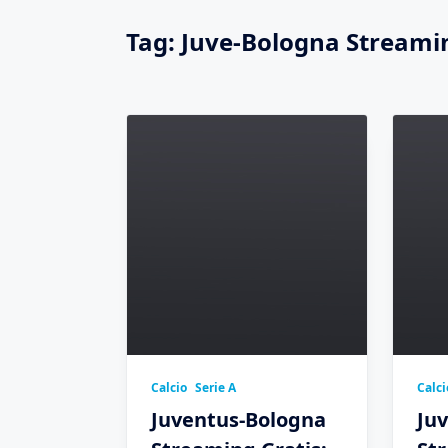
Tag:
Juve-Bologna Streami
Calcio
Serie A
Calci
Juventus-Bologna
Ju