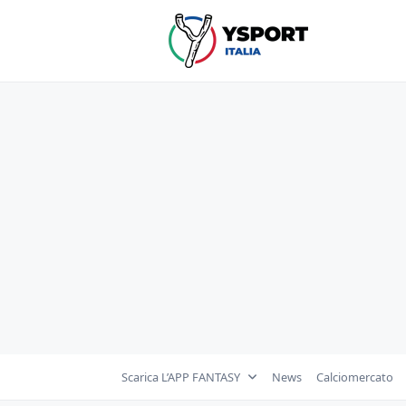
Skip
to
content
Scarica L’APP FANTASY
News
Calciomercato