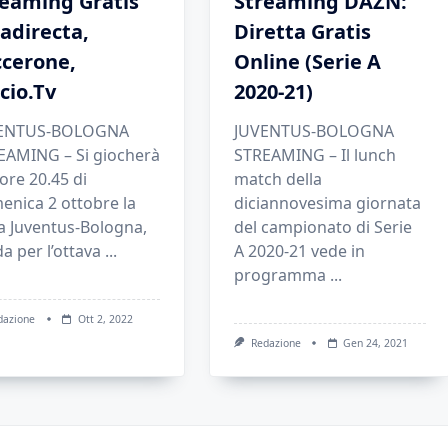
reaming Gratis
Streaming DAZN:
adirecta,
Diretta Gratis
ccerone,
Online (Serie A
cio.Tv
2020-21)
ENTUS-BOLOGNA
JUVENTUS-BOLOGNA
EAMING – Si giocherà
STREAMING – Il lunch
 ore 20.45 di
match della
enica 2 ottobre la
diciannovesima giornata
a Juventus-Bologna,
del campionato di Serie
da per l’ottava
...
A 2020-21 vede in
programma
...
dazione
Ott 2, 2022
Redazione
Gen 24, 2021