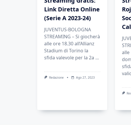
Streaming Gratis:
St
Link Diretta Online
Roj
(Serie A 2023-24)
So
Cal
JUVENTUS-BOLOGNA
STREAMING – Si giocherà
JUV
alle ore 18.30 all’Allianz
STR
Stadium di Torino la
alle
sfida valevole per la 2a
...
dom
sfid
vali
Redazione
Ago 27, 2023
Re