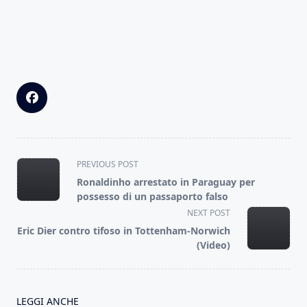
<span
PREVIOUS POST
class="nav-
Ronaldinho arrestato in Paraguay per
subtitle
possesso di un passaporto falso
screen-
NEXT POST
reader-
Eric Dier contro tifoso in Tottenham-Norwich
text">Page</span>
(Video)
LEGGI ANCHE