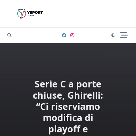
Skip
to
content
Serie C a porte
chiuse, Ghirelli:
“Ci riserviamo
modifica di
playoff e