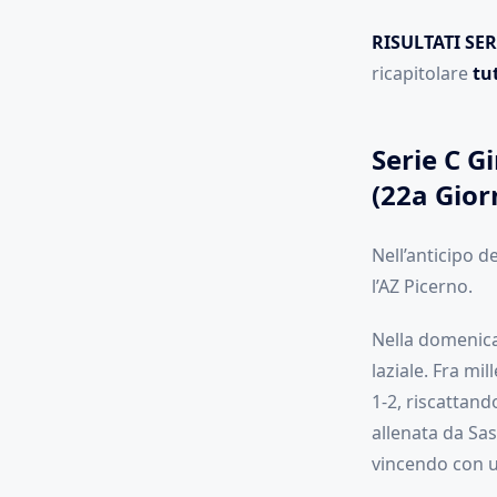
RISULTATI SER
ricapitolare
tut
Serie C Gi
(22a Gior
Nell’anticipo d
l’AZ Picerno.
Nella domenica d
laziale. Fra mi
1-2, riscattan
allenata da Sas
vincendo con u