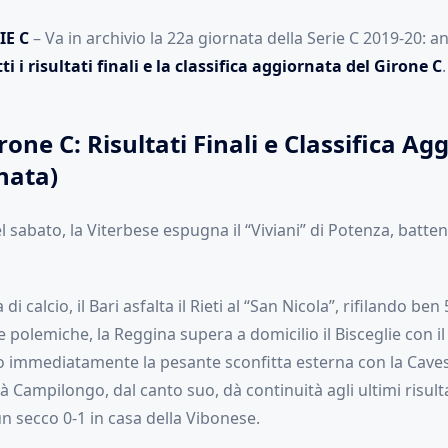
IE C
– Va in archivio la 22a giornata della Serie C 2019-20: 
ti i risultati finali e la classifica aggiornata del Girone C
.
rone C: Risultati Finali e Classifica Ag
nata)
el sabato, la Viterbese espugna il “Viviani” di Potenza, batte
i calcio, il Bari asfalta il Rieti al “San Nicola”, rifilando ben 5
lle polemiche, la Reggina supera a domicilio il Bisceglie con i
do immediatamente la pesante sconfitta esterna con la Cave
à Campilongo, dal canto suo, dà continuità agli ultimi risultat
n secco 0-1 in casa della Vibonese.