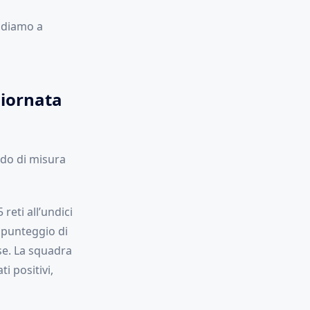
andiamo a
giornata
ndo di misura
 reti all’undici
l punteggio di
se. La squadra
i positivi,