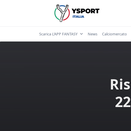
Skip
to
content
Scarica L’APP FANTASY
News
Calciomercato
Ris
22