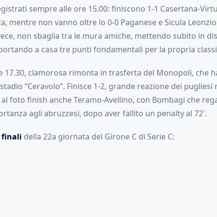
egistrati sempre alle ore 15.00: finiscono 1-1 Casertana-Virtu
a, mentre non vanno oltre lo 0-0 Paganese e Sicula Leonzio.
vece, non sbaglia tra le mura amiche, mettendo subito in di
portando a casa tre punti fondamentali per la propria classi
le 17.30, clamorosa rimonta in trasferta del Monopoli, che h
stadio “Ceravolo”. Finisce 1-2, grande reazione dei pugliesi 
de al foto finish anche Teramo-Avellino, con Bombagi che re
ortanza agli abruzzesi, dopo aver fallito un penalty al 72′.
 finali
della 22a giornata del Girone C di Serie C: