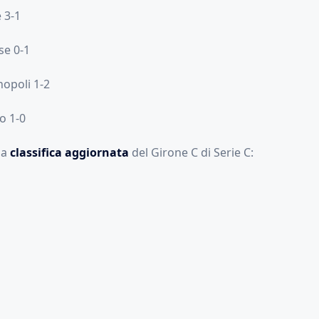
 3-1
se 0-1
opoli 1-2
o 1-0
la
classifica aggiornata
del Girone C di Serie C: