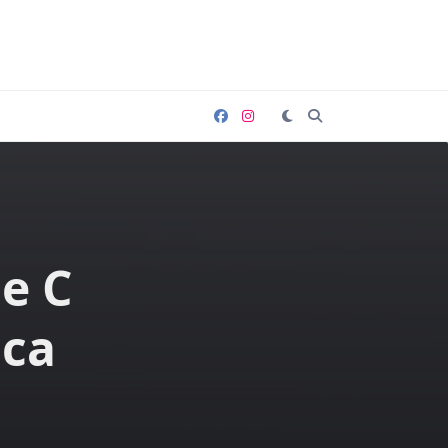
ne C
ica