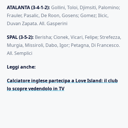
ATALANTA (3-4-1-2):
Gollini, Toloi, Djimsiti, Palomino;
Frauler, Pasalic, De Roon, Gosens; Gomez; Ilicic,
Duvan Zapata. All. Gasperini
SPAL (3-5-2):
Berisha; Cionek, Vicari, Felipe; Strefezza,
Murgia, Missiroli, Dabo, Igor; Petagna, Di Francesco.
All. Semplici
Leggi anche:
Calciatore inglese partecipa a Love Island: il club
lo scopre vedendolo in TV