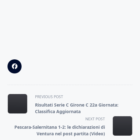
<span
PREVIOUS POST
class="nav-
Risultati Serie C Girone C 22a Giornata:
subtitle
Classifica Aggiornata
screen-
NEXT POST
reader-
Pescara-Salernitana 1-2: le dichiarazioni di
text">Page</span>
Ventura nel post partita (Video)