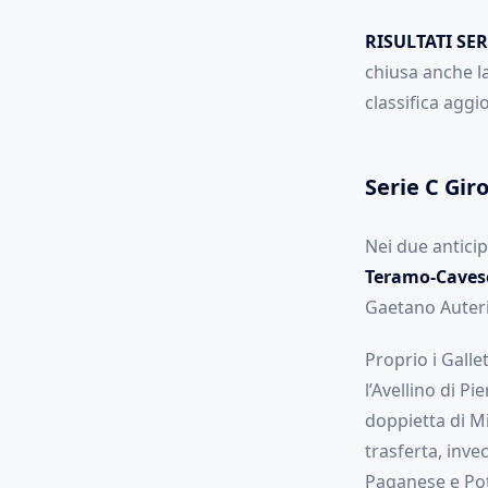
RISULTATI SER
chiusa anche la
classifica agg
Serie C Giro
Nei due antici
Teramo-Caves
Gaetano Auteri
Proprio i Galle
l’Avellino di Pie
doppietta di Mi
trasferta, inv
Paganese e Po