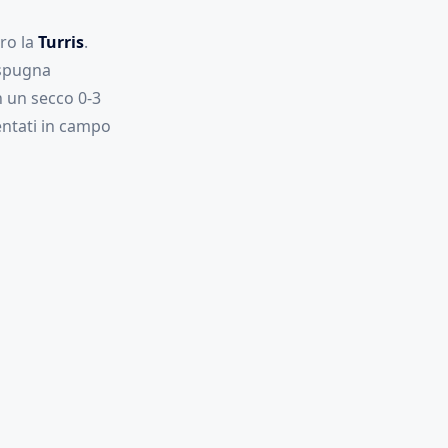
tro la
Turris
.
spugna
 un secco 0-3
sentati in campo