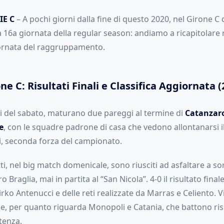
IE C
– A pochi giorni dalla fine di questo 2020, nel Girone C d
 16a giornata della regular season: andiamo a ricapitolare ris
iornata del raggruppamento.
ne C: Risultati Finali e Classifica Aggiornata (
pi del sabato, maturano due pareggi al termine di
Catanzaro
e
, con le squadre padrone di casa che vedono allontanarsi i
, seconda forza del campionato.
tti, nel big match domenicale, sono riusciti ad asfaltare a s
ro Braglia, mai in partita al “San Nicola”. 4-0 il risultato finale
rko Antenucci e delle reti realizzate da Marras e Celiento. Vi
ece, per quanto riguarda Monopoli e Catania, che battono ri
tenza.