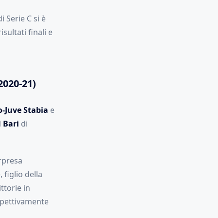
i Serie C si è
ultati finali e
2020-21)
-Juve Stabia
e
l
Bari
di
orpresa
, figlio della
ttorie in
spettivamente