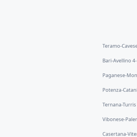
Teramo-Cavese
Bari-Avellino 4
Paganese-Mono
Potenza-Catani
Ternana-Turris
Vibonese-Pale
Casertana-Vite