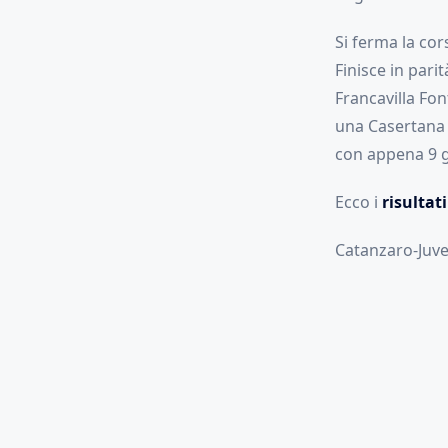
Si ferma la cor
Finisce in pari
Francavilla Fon
una Casertana r
con appena 9 gi
Ecco i
risultati
Catanzaro-Juve