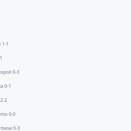
 1-1
-1
poli 0-3
a 0-1
 2-2
rmo 0-0
rbese 0-3