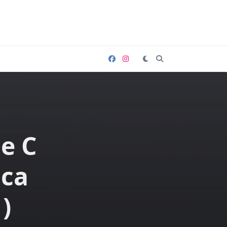
ne C
ica
)