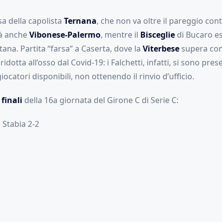
sa della capolista
Ternana
, che non va oltre il pareggio con
tà anche
Vibonese-Palermo
, mentre il
Bisceglie
di Bucaro e
tana. Partita “farsa” a Caserta, dove la
Viterbese
supera con
idotta all’osso dal Covid-19: i Falchetti, infatti, si sono pre
ocatori disponibili, non ottenendo il rinvio d’ufficio.
 finali
della 16a giornata del Girone C di Serie C:
 Stabia 2-2