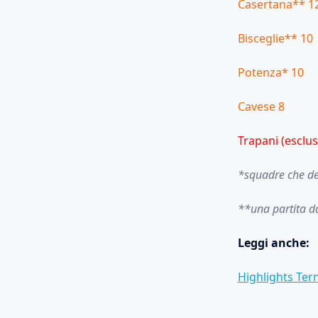
Casertana** 1
Bisceglie** 10
Potenza* 10
Cavese 8
Trapani (esclu
*squadre che de
**una partita d
Leggi anche:
Highlights Tern