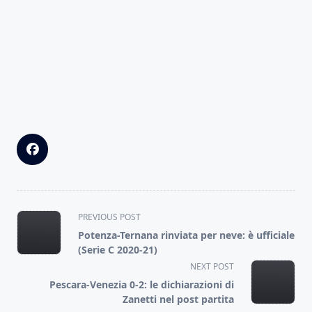
<span
PREVIOUS POST
class="nav-
Potenza-Ternana rinviata per neve: è ufficiale
subtitle
(Serie C 2020-21)
screen-
NEXT POST
reader-
Pescara-Venezia 0-2: le dichiarazioni di
text">Page</span>
Zanetti nel post partita