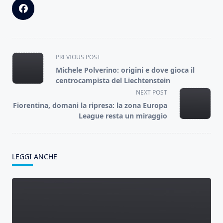
<span
PREVIOUS POST
class="nav-
Michele Polverino: origini e dove gioca il
subtitle
centrocampista del Liechtenstein
screen-
NEXT POST
reader-
Fiorentina, domani la ripresa: la zona Europa
text">Page</span>
League resta un miraggio
LEGGI ANCHE