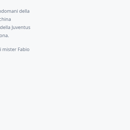
indomani della
nchina
 della Juventus
rona.
di mister Fabio