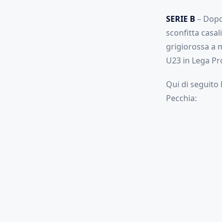
SERIE B
– Dopo 
sconfitta casal
grigiorossa a 
U23 in Lega Pro
Qui di seguito 
Pecchia: