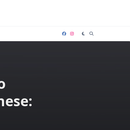
o
nese: