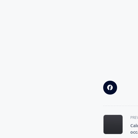
<span
PRE
class="nav-
Cal
subtitle
occ