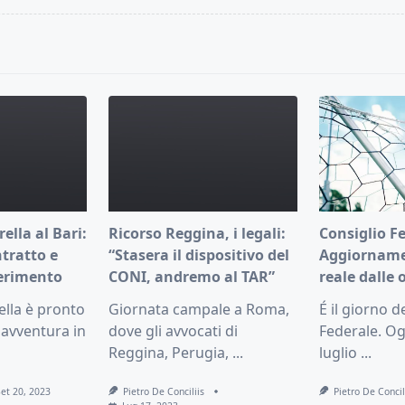
pan>
ella al Bari:
Ricorso Reggina, i legali:
Consiglio F
tratto e
“Stasera il dispositivo del
Aggiorname
ferimento
CONI, andremo al TAR”
reale dalle 
ella è pronto
Giornata campale a Roma,
É il giorno d
avventura in
dove gli avvocati di
Federale. Og
Reggina, Perugia,
...
luglio
...
Set 20, 2023
Pietro De Conciliis
Pietro De Concil