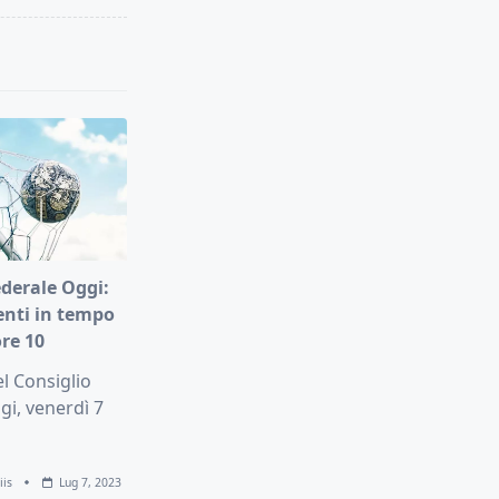
ederale Oggi:
nti in tempo
ore 10
el Consiglio
gi, venerdì 7
iis
Lug 7, 2023