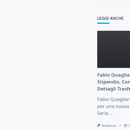
screen-
reader-
text">Page</s
LEGGI ANCHE
Fabio Quagliar
Stipendio, Con
Dettagli Tras
Fabio Quagliar
per una nuova 
Serie
...
Redazione