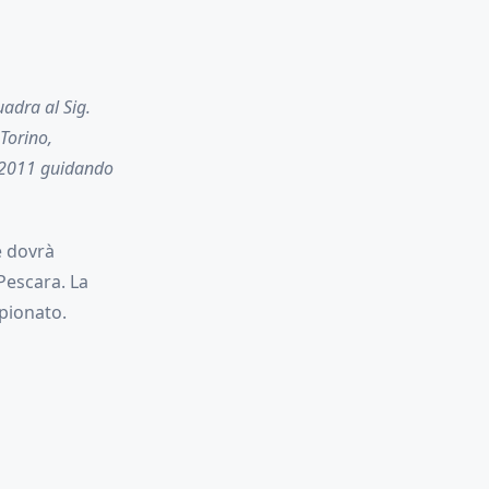
adra al Sig.
Torino,
l 2011 guidando
e dovrà
 Pescara. La
pionato.