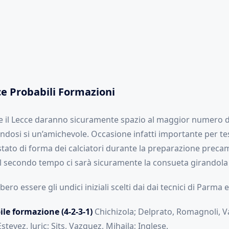
e Probabili Formazioni
he il Lecce daranno sicuramente spazio al maggior numero d
tandosi si un’amichevole. Occasione infatti importante per tes
 stato di forma dei calciatori durante la preparazione preca
l secondo tempo ci sarà sicuramente la consueta girandola 
ro essere gli undici iniziali scelti dai dai tecnici di Parma e
le formazione (4-2-3-1)
Chichizola; Delprato, Romagnoli, Va
tevez, Juric; Sits, Vazquez, Mihaila; Inglese.