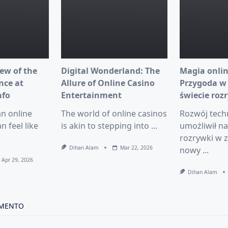
ew of the
Digital Wonderland: The
Magia onlin
nce at
Allure of Online Casino
Przygoda w
nfo
Entertainment
świecie roz
an online
The world of online casinos
Rozwój tech
n feel like
is akin to stepping into
...
umożliwił n
rozrywki w z
Dihan Alam
Mar 22, 2026
nowy
...
Apr 29, 2026
Dihan Alam
MMENTO