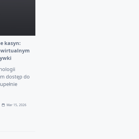
e kasyn:
 wirtualnym
rywki
nologii
am dostęp do
upełnie
Mar 15, 2026