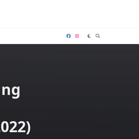
ing
2022)