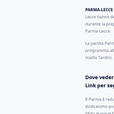
PARMA-LECCE 
Lecce hanno de
durante la prep
Parma-Lecce.
La partita Parm
programma alle 
stadio Tardini.
Dove vedere
Link per seg
Il Parma è red
dodicesimo post
Sfida dunque f