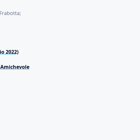
Frabotta;
io 2022)
 (Amichevole