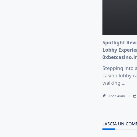
Spotlight Revi
Lobby Experie
0xbetcasino.i
Stepping into 
casino lobby ca
walking
...
Dihan Alam
LASCIA UN CO