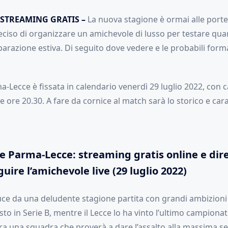
STREAMING GRATIS –
La nuova stagione è ormai alle port
ciso di organizzare un amichevole di lusso per testare qu
arazione estiva. Di seguito dove vedere e le probabili forma
a-Lecce è fissata in calendario venerdì 29 luglio 2022, con cal
ore 20.30. A fare da cornice al match sarà lo storico e cara
 Parma-Lecce: streaming gratis online e dire
uire l’amichevole live (29 luglio 2022)
uce da una deludente stagione partita con grandi ambizioni 
o in Serie B, mentre il Lecce lo ha vinto l’ultimo campionat
ra una squadra che proverà a dare l’assalto alla massima se