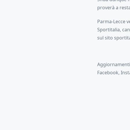
proverà a resta
Parma-Lecce ver
Sportitalia, ca
sul sito sportita
Aggiornamenti i
Facebook, Insta