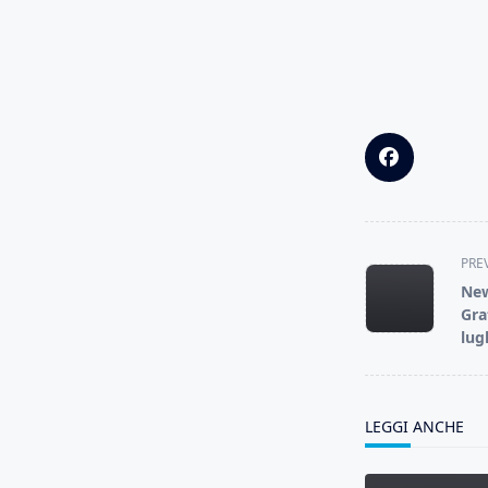
<span
PRE
class="nav-
New
subtitle
Gra
screen-
lug
reader-
text">Page</s
LEGGI ANCHE