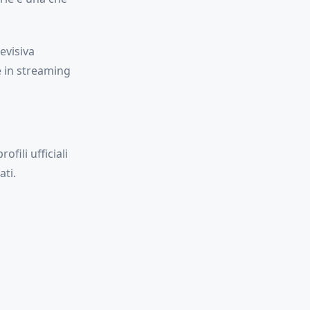
evisiva
le in streaming
fili ufficiali
ati.