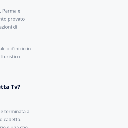
e, Parma e
anto provato
zioni di
cio d’inizio in
tteristico
tta Tv?
e terminata al
o cadetto.
rie e una che