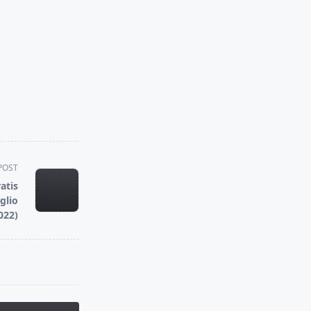
POST
atis
glio
022)