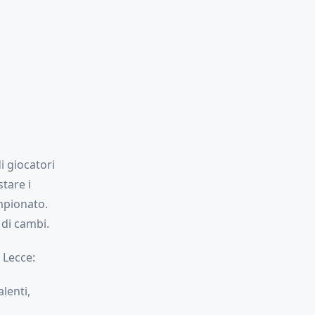
i giocatori
tare i
mpionato.
di cambi.
 Lecce:
lenti,