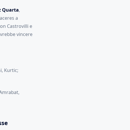
z Quarta
,
Caceres a
on Castrovilli e
ovrebbe vincere
, Kurtic;
, Amrabat,
sse