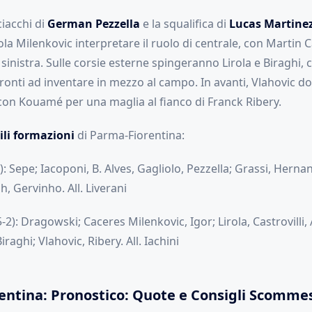
ciacchi di
German Pezzella
e la squalifica di
Lucas Martine
la Milenkovic interpretare il ruolo di centrale, con Martin 
 sinistra. Sulle corsie esterne spingeranno Lirola e Biraghi, c
onti ad inventare in mezzo al campo. In avanti, Vlahovic d
 con Kouamé per una maglia al fianco di Franck Ribery.
li formazioni
di Parma-Fiorentina:
): Sepe; Iacoponi, B. Alves, Gagliolo, Pezzella; Grassi, Hernani
 Gervinho. All. Liverani
-2): Dragowski; Caceres Milenkovic, Igor; Lirola, Castrovilli
raghi; Vlahovic, Ribery. All. Iachini
entina: Pronostico: Quote e Consigli Scomme