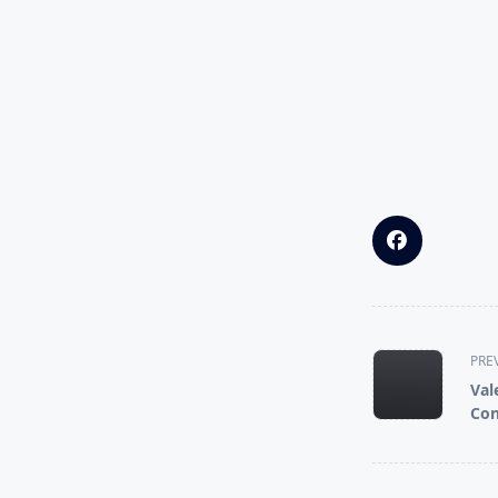
<span
PRE
class="nav-
Val
subtitle
Con
screen-
reader-
text">Page</s