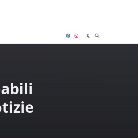
abili
tizie