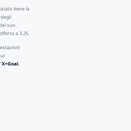
ziato bene la
 degli
del suo
offerto a 3.25.
restazioni
nui
” X+Goal
.