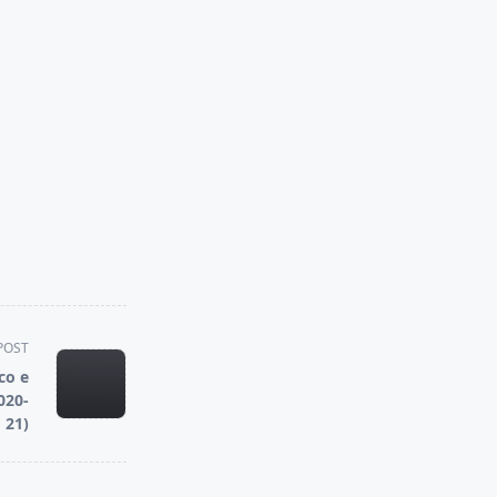
POST
co e
020-
21)