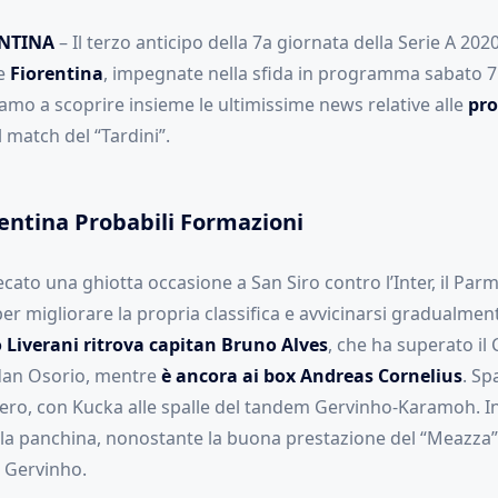
NTINA
– Il terzo anticipo della 7a giornata della Serie A 202
e
Fiorentina
, impegnate nella sfida in programma sabato 7
amo a scoprire insieme le ultimissime news relative alle
pro
 match del “Tardini”.
entina Probabili Formazioni
ato una ghiotta occasione a San Siro contro l’Inter, il Par
per migliorare la propria classifica e avvicinarsi gradualmen
 Liverani ritrova capitan Bruno Alves
, che ha superato il
dan Osorio, mentre
è ancora ai box Andreas Cornelius
. Sp
ggero, con Kucka alle spalle del tandem Gervinho-Karamoh. In
lla panchina, nonostante la buona prestazione del “Meazza” 
a Gervinho.