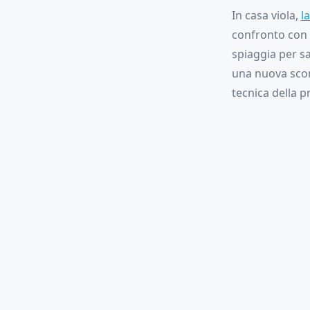
In casa viola,
l
confronto con g
spiaggia per sa
una nuova sconf
tecnica della 