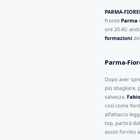
PARMA-FIORE
fronte
Parma
ore 20.45: andi
formazioni
del
Parma-Fior
Dopo aver sprec
più sbagliare, 
salvezza.
Fabio
così come Yor
all’attacco le
top, partirà da
assist fornito 