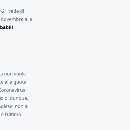
0-21 vede di
 novembre alle
babili
ma non vuole
te alla quota
 Coronavirus
azio, dunque,
glese, non al
e l’ultimo