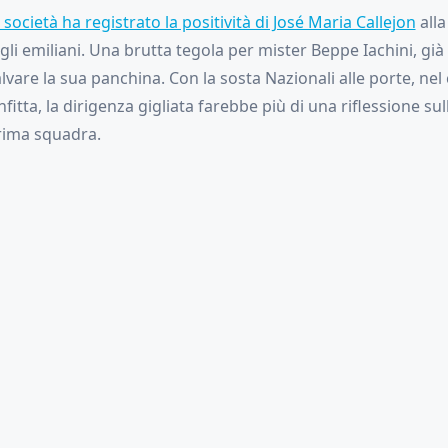
a società ha registrato la positività di José Maria Callejon
alla 
li emiliani. Una brutta tegola per mister Beppe Iachini, già 
lvare la sua panchina. Con la sosta Nazionali alle porte, nel
itta, la dirigenza gigliata farebbe più di una riflessione sul
prima squadra.