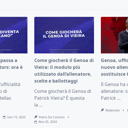
 passa a
Come giocherà il Genoa di
Genoa, uffici
tors: ora è
Vieira: il modulo più
nuovo allen
utilizzato dall’allenatore,
sostituisce 
scelte e ballottaggi
fficialità
Il Genoa ha
o di
Come giocherà il Genoa di
allenatore: si
Hellas
Patrick Vieira? È questa
Patrick
...
la
...
Redazione
Gen 15, 2025
Pietro De Conciliis
Nov 20, 2024