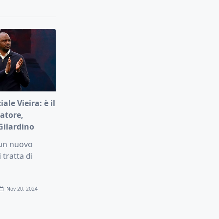
ale Vieira: è il
atore,
Gilardino
 un nuovo
 tratta di
Nov 20, 2024