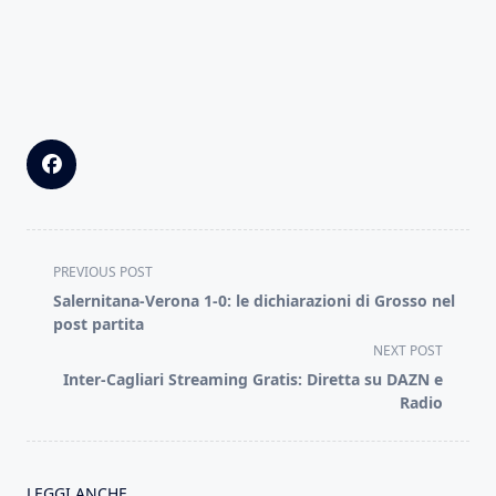
<span
PREVIOUS POST
class="nav-
Salernitana-Verona 1-0: le dichiarazioni di Grosso nel
subtitle
post partita
screen-
NEXT POST
reader-
Inter-Cagliari Streaming Gratis: Diretta su DAZN e
text">Page</span>
Radio
LEGGI ANCHE