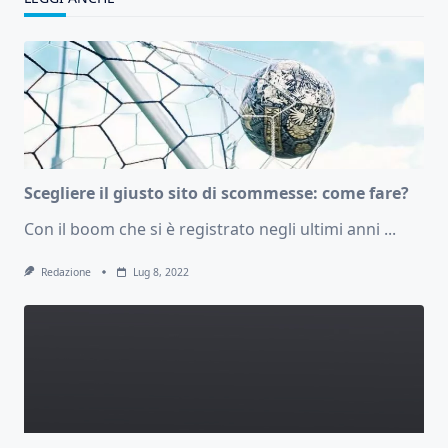
Scegliere il giusto sito di scommesse: come fare?
Con il boom che si è registrato negli ultimi anni
...
Redazione
Lug 8, 2022