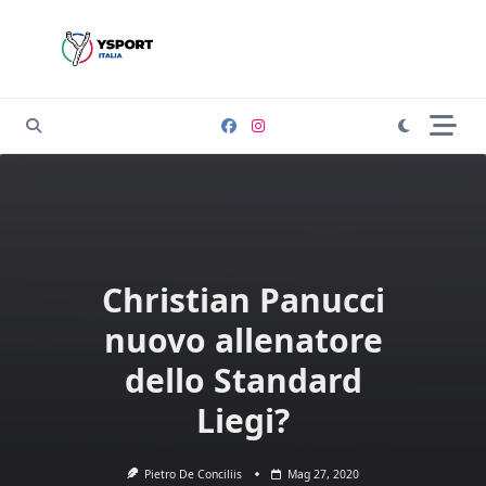
Skip
to
content
Christian Panucci
nuovo allenatore
dello Standard
Liegi?
Pietro De Conciliis
Mag 27, 2020