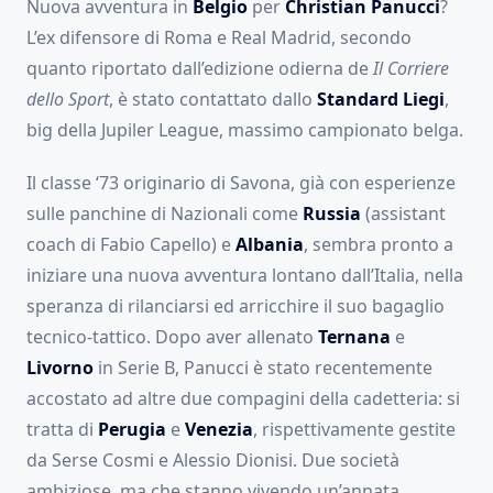
Nuova avventura in
Belgio
per
Christian Panucci
?
L’ex difensore di Roma e Real Madrid, secondo
quanto riportato dall’edizione odierna de
Il Corriere
dello Sport
, è stato contattato dallo
Standard Liegi
,
big della Jupiler League, massimo campionato belga.
Il classe ‘73 originario di Savona, già con esperienze
sulle panchine di Nazionali come
Russia
(assistant
coach di Fabio Capello) e
Albania
, sembra pronto a
iniziare una nuova avventura lontano dall’Italia, nella
speranza di rilanciarsi ed arricchire il suo bagaglio
tecnico-tattico. Dopo aver allenato
Ternana
e
Livorno
in Serie B, Panucci è stato recentemente
accostato ad altre due compagini della cadetteria: si
tratta di
Perugia
e
Venezia
, rispettivamente gestite
da Serse Cosmi e Alessio Dionisi. Due società
ambiziose, ma che stanno vivendo un’annata