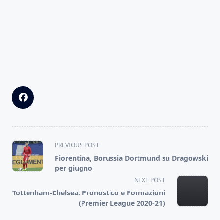
<span
PREVIOUS POST
class="nav-
Fiorentina, Borussia Dortmund su Dragowski
subtitle
per giugno
screen-
NEXT POST
reader-
Tottenham-Chelsea: Pronostico e Formazioni
text">Page</span>
(Premier League 2020-21)