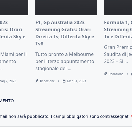
023
F1, Gp Australia 2023
Formula 1, 
tis: Orari
Streaming Gratis: Orari
Streaming G
ferita Sky e
Diretta Tv, Differita Sky e
Tv e Differi
Tv8
Gran Premio 
Miami per il
Tutto pronto a Melbourne
Saudita di J
tamento
per il terzo appuntamento
2023 – Si
...
...
stagionale del
...
Redazione
Mag 7, 2023
Redazione
Mar 31, 2023
MMENTO
email non sarà pubblicato.
I campi obbligatori sono contrassegnati