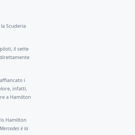
la Scuderia
iloti, il sette
 direttamente
affiancato i
ore, infatti,
ore a Hamilton
wis Hamilton
Mercedes è la