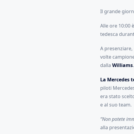
Il grande giorn
Alle ore 10:00 
tedesca durant
A presenziare, 
volte campion
dalla
Williams
.
La Mercedes to
piloti Mercedes 
era stato scelt
e al suo team.
“Non potete imm
alla presentaz