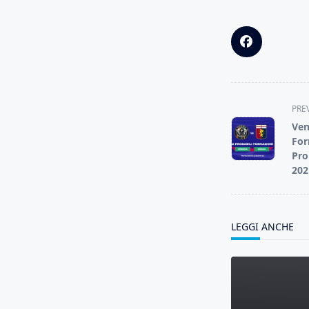
<span
PRE
class="nav-
Ven
subtitle
For
screen-
Pro
202
reader-
text">Page</s
LEGGI ANCHE