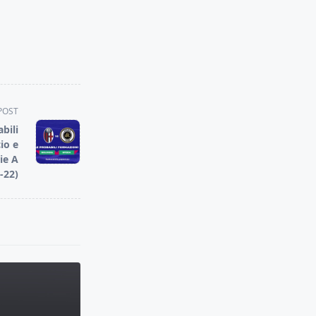
POST
bili
io e
ie A
-22)