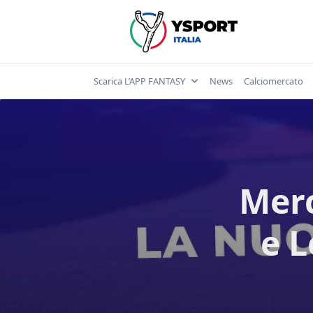
Skip
to
content
Scarica L’APP FANTASY
News
Calciomercato
Merc
e L