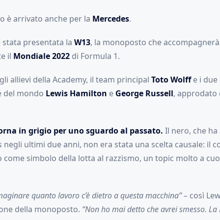
o è arrivato anche per la
Mercedes
.
è stata presentata la
W13
, la monoposto che accompagnerà 
e il
Mondiale 2022
di Formula 1.
gli allievi della Academy, il team principal
Toto Wolff
e i due p
e del mondo
Lewis Hamilton
e
George Russell
, approdato
rna in grigio per uno sguardo al passato.
Il nero, che ha 
negli ultimi due anni, non era stata una scelta causale: il col
o come simbolo della lotta al razzismo, un topic molto a cu
aginare quanto lavoro c’è dietro a questa macchina” –
così Le
ione della monoposto.
“Non ho mai detto che avrei smesso. La 