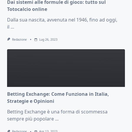
Dai sistemi alle formule di gioco: tutto sul
Totocalcio online
Dalla sua nascita, avvenuta nel 1946, fino ad oggi,
il
...
Redazione
Lug 26, 2023
Betting Exchange: Come Funziona in Italia,
Strategie e Opinioni
Betting Exchange è una forma di scommessa
sempre più popolare
...
Redazione
Apr 13, 2023