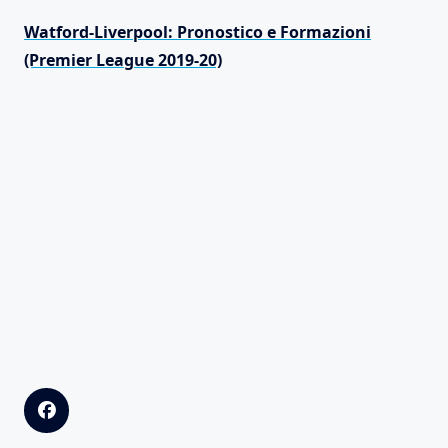
Watford-Liverpool: Pronostico e Formazioni
(Premier League 2019-20)