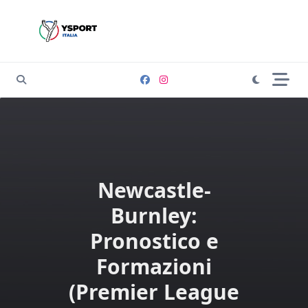
Skip
to
content
Newcastle-
Burnley:
Pronostico e
Formazioni
(Premier League