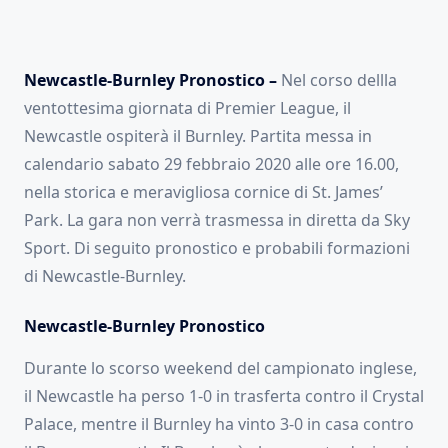
Newcastle-Burnley Pronostico –
Nel corso dellla
ventottesima giornata di Premier League, il
Newcastle ospiterà il Burnley. Partita messa in
calendario sabato 29 febbraio 2020 alle ore 16.00,
nella storica e meravigliosa cornice di St. James’
Park. La gara non verrà trasmessa in diretta da Sky
Sport. Di seguito pronostico e probabili formazioni
di Newcastle-Burnley.
Newcastle-Burnley Pronostico
Durante lo scorso weekend del campionato inglese,
il Newcastle ha perso 1-0 in trasferta contro il Crystal
Palace, mentre il Burnley ha vinto 3-0 in casa contro