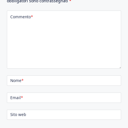
obbligatori sono contrassegnati
*
Commento
*
Nome
*
Email
*
Sito web