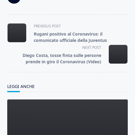
<span
PREVIOUS POST
class="nav-
Rugani positivo al Coronavirus: il
subtitle
comunicato ufficiale della Juventus
screen-
NEXT POST
reader-
Diego Costa, tosse finta sulle persone
text">Page</span>
prende in giro il Coronavirus (Video)
LEGGI ANCHE