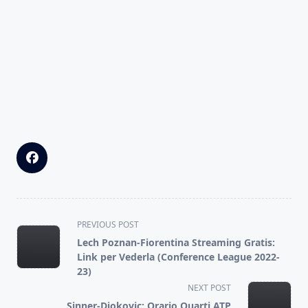
<span
PREVIOUS POST
class="nav-
Lech Poznan-Fiorentina Streaming Gratis:
subtitle
Link per Vederla (Conference League 2022-
screen-
23)
reader-
NEXT POST
text">Page</span>
Sinner-Djokovic: Orario Quarti ATP