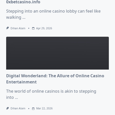
0xbetcasino.info
Stepping into an online casino lobby can feel like
walking
...
Dihan Alam
Apr 29, 2026
Digital Wonderland: The Allure of Online Casino
Entertainment
The world of online casinos is akin to stepping
into
...
Dihan Alam
Mar 22, 2026