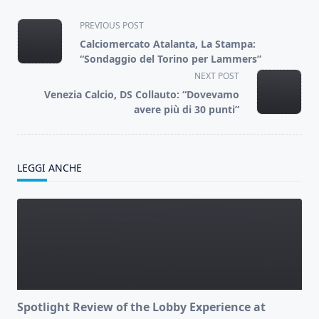
<span
PREVIOUS POST
class="nav-
Calciomercato Atalanta, La Stampa:
subtitle
“Sondaggio del Torino per Lammers”
screen-
NEXT POST
reader-
Venezia Calcio, DS Collauto: “Dovevamo
text">Page</span>
avere più di 30 punti”
LEGGI ANCHE
Spotlight Review of the Lobby Experience at