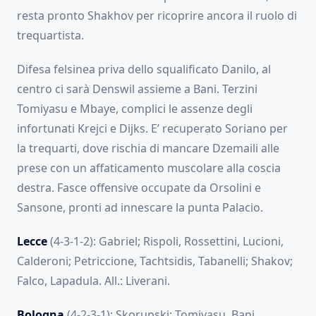
resta pronto Shakhov per ricoprire ancora il ruolo di
trequartista.
Difesa felsinea priva dello squalificato Danilo, al
centro ci sarà Denswil assieme a Bani. Terzini
Tomiyasu e Mbaye, complici le assenze degli
infortunati Krejci e Dijks. E’ recuperato Soriano per
la trequarti, dove rischia di mancare Dzemaili alle
prese con un affaticamento muscolare alla coscia
destra. Fasce offensive occupate da Orsolini e
Sansone, pronti ad innescare la punta Palacio.
Lecce
(4-3-1-2): Gabriel; Rispoli, Rossettini, Lucioni,
Calderoni; Petriccione, Tachtsidis, Tabanelli; Shakov;
Falco, Lapadula. All.: Liverani.
Bologna
(4-2-3-1): Skorupski; Tomiyasu, Bani,