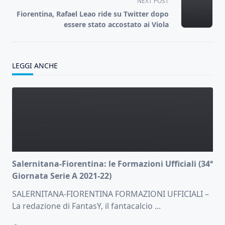
screen-
NEXT POST
reader-
Fiorentina, Rafael Leao ride su Twitter dopo
text">Page</span>
essere stato accostato ai Viola
LEGGI ANCHE
Salernitana-Fiorentina: le Formazioni Ufficiali (34ª
Giornata Serie A 2021-22)
SALERNITANA-FIORENTINA FORMAZIONI UFFICIALI –
La redazione di FantasY, il fantacalcio
...