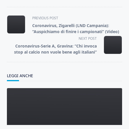
<span
PREVIOUS POST
class="nav-
Coronavirus, Zigarelli (LND Campania):
subtitle
“Auspichiamo di finire i campionati” (Video)
screen-
NEXT POST
reader-
Coronavirus-Serie A, Gravina: “Chi invoca
text">Page</span>
stop al calcio non vuole bene agli italiani”
LEGGI ANCHE