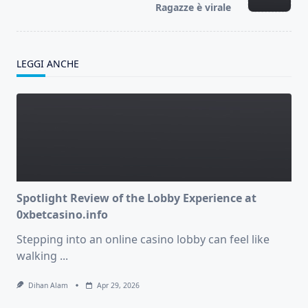
text">Page</span>
Ragazze è virale
LEGGI ANCHE
Spotlight Review of the Lobby Experience at
0xbetcasino.info
Stepping into an online casino lobby can feel like
walking
...
Dihan Alam
Apr 29, 2026