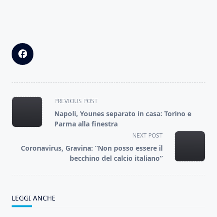
<span
PREVIOUS POST
class="nav-
Napoli, Younes separato in casa: Torino e
subtitle
Parma alla finestra
screen-
NEXT POST
reader-
Coronavirus, Gravina: “Non posso essere il
text">Page</span>
becchino del calcio italiano”
LEGGI ANCHE