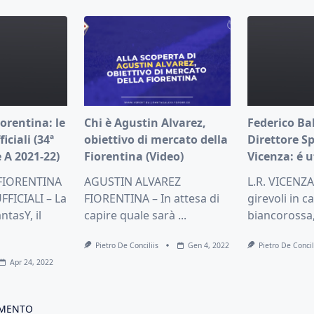
orentina: le
Chi è Agustin Alvarez,
Federico Ba
iciali (34ª
obiettivo di mercato della
Direttore Sp
 A 2021-22)
Fiorentina (Video)
Vicenza: é u
FIORENTINA
AGUSTIN ALVAREZ
L.R. VICENZA
FICIALI – La
FIORENTINA – In attesa di
girevoli in c
ntasY, il
capire quale sarà
...
biancorossa,
Pietro De Conciliis
Gen 4, 2022
Pietro De Concil
Apr 24, 2022
MMENTO