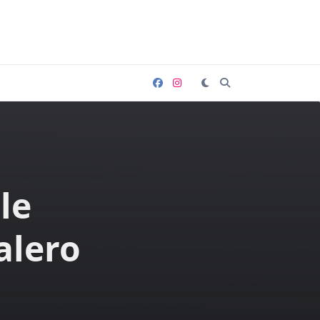
le
alero