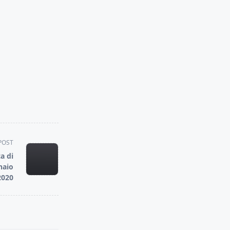
POST
a di
naio
2020