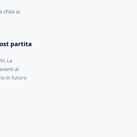
 sfida ai
post partita
hi. La
vanti al
mo in futuro