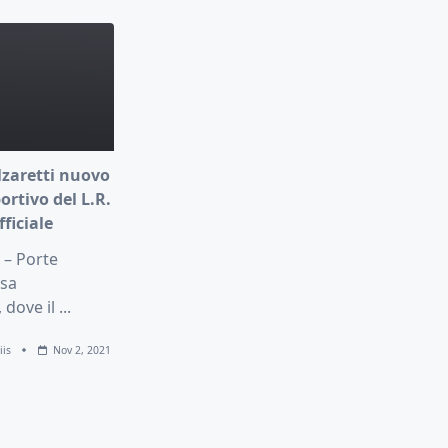
lzaretti nuovo
ortivo del L.R.
fficiale
 – Porte
asa
 dove il
...
iis
Nov 2, 2021