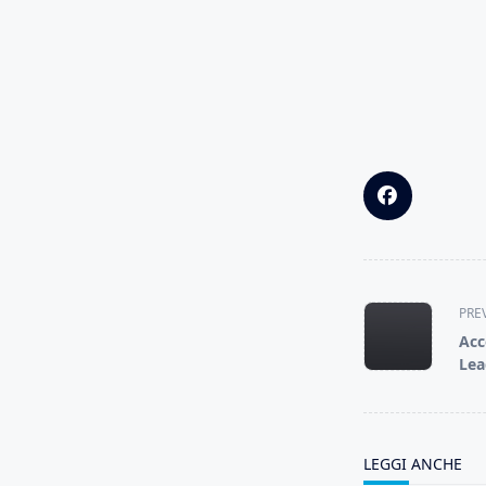
<span
PRE
class="nav-
Acc
subtitle
Lea
screen-
reader-
text">Page</s
LEGGI ANCHE