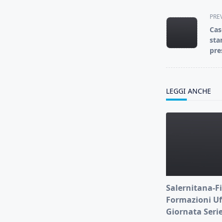
<span
PRE
class="nav-
Cas
subtitle
sta
screen-
pre
reader-
text">Page</s
LEGGI ANCHE
Salernitana-Fi
Formazioni Uff
Giornata Serie