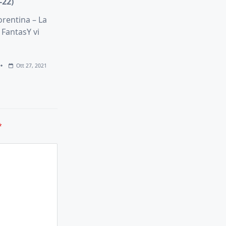
-22)
orentina – La
 FantasY vi
Ott 27, 2021
*