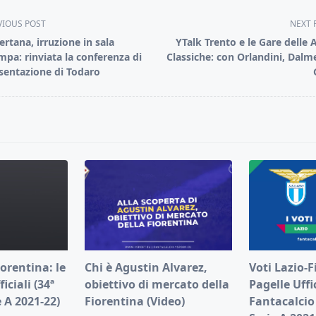
VIOUS POST
NEXT 
ertana, irruzione in sala
YTalk Trento e le Gare delle 
mpa: rinviata la conferenza di
Classiche: con Orlandini, Dalme
sentazione di Todaro
pan>
orentina: le
Chi è Agustin Alvarez,
Voti Lazio-F
iciali (34ª
obiettivo di mercato della
Pagelle Uffic
 A 2021-22)
Fiorentina (Video)
Fantacalcio