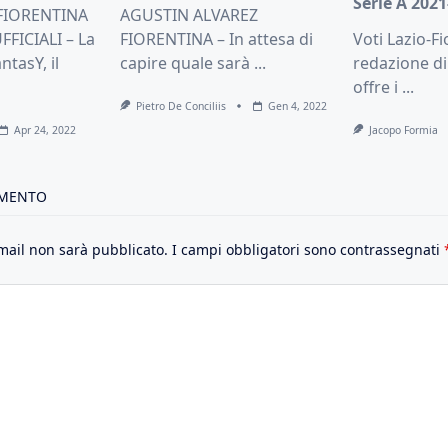
Serie A 2021
FIORENTINA
AGUSTIN ALVAREZ
FICIALI – La
FIORENTINA – In attesa di
Voti Lazio-Fi
ntasY, il
capire quale sarà
...
redazione di
offre i
...
Pietro De Conciliis
Gen 4, 2022
Apr 24, 2022
Jacopo Formia
MMENTO
email non sarà pubblicato.
I campi obbligatori sono contrassegnati