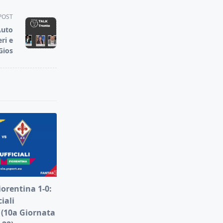
POST
Auto
ri e
Gios
iorentina 1-0:
iali
 (10a Giornata