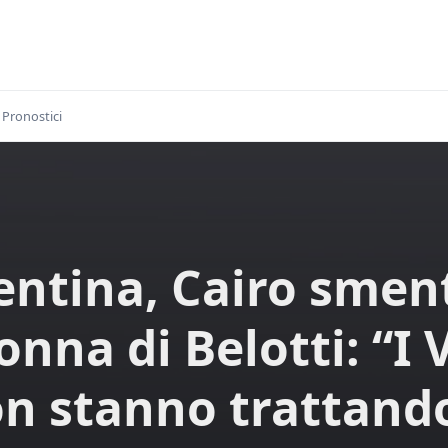
Pronostici
entina, Cairo smen
onna di Belotti: “I 
n stanno trattando