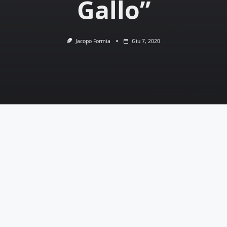
Gallo”
Jacopo Formia
Giu 7, 2020