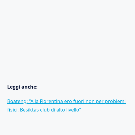
Leggi anche:
Boateng: “Alla Fiorentina ero fuori non per problemi
fisici. Besiktas club di alto livello”