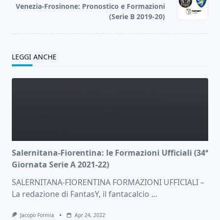
reader-
Venezia-Frosinone: Pronostico e Formazioni
text">Page</span>
(Serie B 2019-20)
LEGGI ANCHE
Salernitana-Fiorentina: le Formazioni Ufficiali (34ª
Giornata Serie A 2021-22)
SALERNITANA-FIORENTINA FORMAZIONI UFFICIALI –
La redazione di FantasY, il fantacalcio
...
Jacopo Formia
Apr 24, 2022