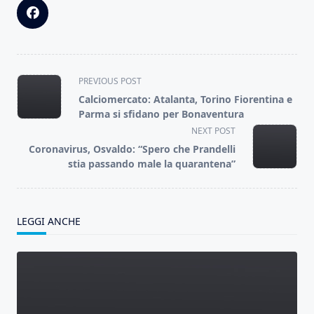
<span
PREVIOUS POST
class="nav-
Calciomercato: Atalanta, Torino Fiorentina e
subtitle
Parma si sfidano per Bonaventura
screen-
NEXT POST
reader-
Coronavirus, Osvaldo: “Spero che Prandelli
text">Page</span>
stia passando male la quarantena”
LEGGI ANCHE